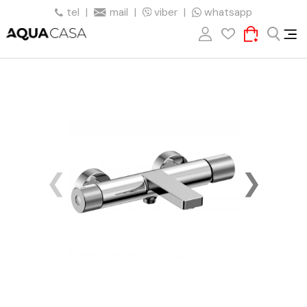
tel
|
mail
|
viber
|
whatsapp