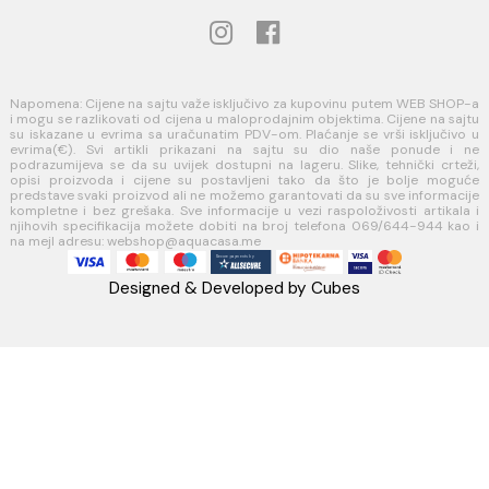
Reklamacije
Povraćaj sredstava
USLOVI KORIŠĆENJA
Opšti uslovi prodaje u internet prodavnici
Uslovi korišćenja internet prodavnice
Politika privatnosti i zaštita podataka
Politika kolačića
PLAĆANJE I ISPORUKA
Načini plaćanja
Načini isporuke
AQUA CASA
Radanovići bb,
85318 Kotor
webshop@aquacasa.me
Telefon: +38269644944
PIB:03410919
MB: 51010695