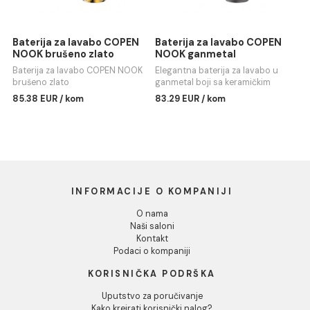
Baterija za lavabo visoka
Baterija za lavabo COPE
COPEN NOOK mat crna /
NOOK GRIP ganmetal
rose gold
Baterija za lavabo COPEN NO
Baterija za lavabo visoka
GRIP ganmetal
COPEN NOOK mat crna / rose
85.38 EUR / kom
gold
109.92 EUR / kom