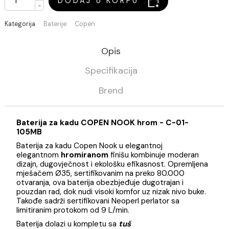
Na stanju
+
DODAJ U KORPU
-
Kategorija
Baterije
Copen
Opis
Specifikacija
Brend
Baterija za kadu COPEN NOOK hrom - C-01-
105MB
Baterija za kadu Copen Nook u elegantnoj
elegantnom
hromiranom
finišu kombinuje moderan