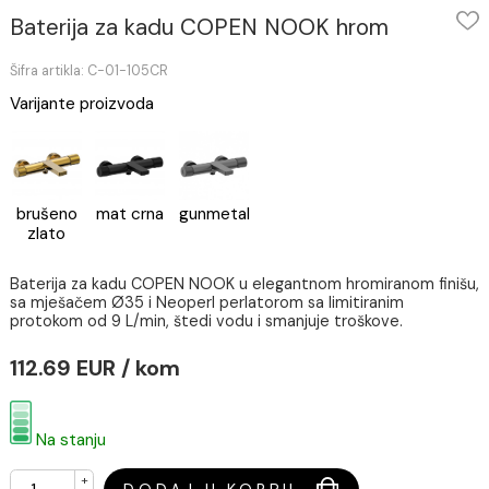
Baterija za kadu COPEN NOOK hrom
Šifra artikla: C-01-105CR
Varijante proizvoda
brušeno
mat crna
gunmetal
zlato
Baterija za kadu COPEN NOOK u elegantnom hromiranom fi
sa mješačem Ø35 i Neoperl perlatorom sa limitiranim
protokom od 9 L/min, štedi vodu i smanjuje troškove.
112.69 EUR / kom