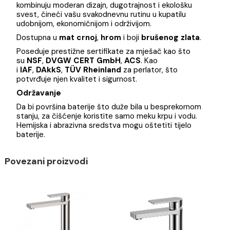
posebno važno za korisnike koji vode računa o ekologiji
održivom korišćenju resursa.
Šta to znači za korisnika i životnu sredinu?
Za korisnika, to znači niže račune za vodu i efikasno
korišćenje resursa bez gubitka na komforu. Za životnu
sredinu, manja potrošnja vode doprinosi očuvanju
prirodnih resursa i smanjenju ekološkog otiska, što čini
ovaj model baterije ekološki odgovornim izborom.
Ova baterija je savršen izbor za one koji žele da
kombinuju moderan dizajn, dugotrajnost i ekološku
svest, čineći vašu svakodnevnu rutinu u kupatilu
udobnijom, ekonomičnijom i održivijom.
Dostupna u
mat crnoj
,
hrom
i boji
brušenog zlata
.
Poseduje prestižne sertifikate za mješač kao što
su
NSF
,
DVGW CERT GmbH
,
ACS
. Kao
i
IAF
,
DAkkS
,
TÜV Rheinland
za perlator, što
potvrđuje njen kvalitet i sigurnost.
Održavanje
Da bi površina baterije što duže bila u besprekornom