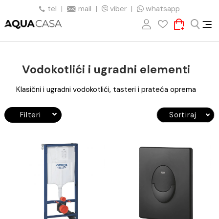
tel
|
mail
|
viber
|
whatsapp
Vodokotlići i ugradni elementi
Klasični i ugradni vodokotlići, tasteri i prateća oprema
Filteri
Sortiraj