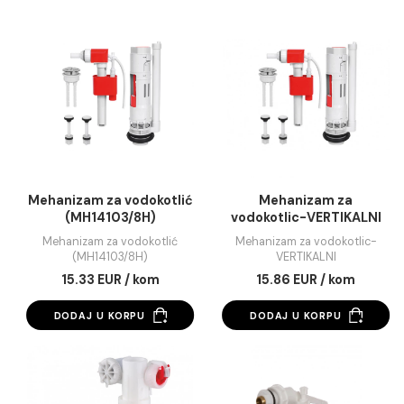
Guma zvona ugradnog
Manžetna za ispirnu c
vodokotlića
Guma zvona ugradnog
Manžetna za ispirnu cij
vodokotlića
2.64 EUR / kom
1.04 EUR / kom
DODAJ U KORPU