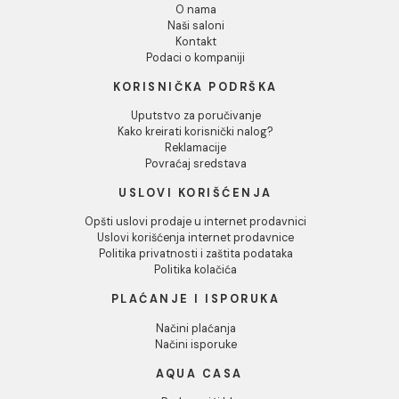
Plovak GROHE za ugradni
Plovak kasetni za
vodokotliæ
vodokotlić KORDAL
priključak
Plovak GROHE za ugradni
Plovak kasetni za vodoko
vodokotliæ
KORDAL MS priključa
38.81 EUR / kom
3.62 EUR / kom
DODAJ U KORPU
DODAJ U KORPU
1
2
3
...
5