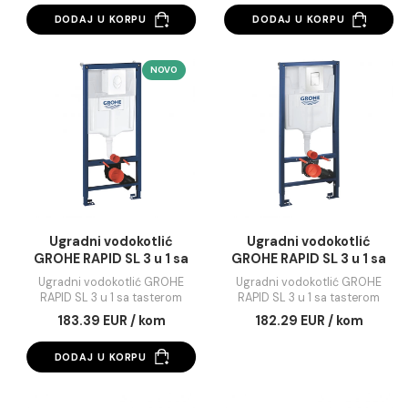
Zidni nosač GROHE RAPID
Taster GROHE SCA
SL
COSMOPOLITAN ma
chrome
Zidni nosač GROHE RAPID SL
Taster GROHE SCATE
COSMOPOLITAN matt ch
14.90 EUR / kom
61.42 EUR / kom
DODAJ U KORPU
DODAJ U KORPU
NOVO
Ugradni vodokotlić
Ugradni vodokotli