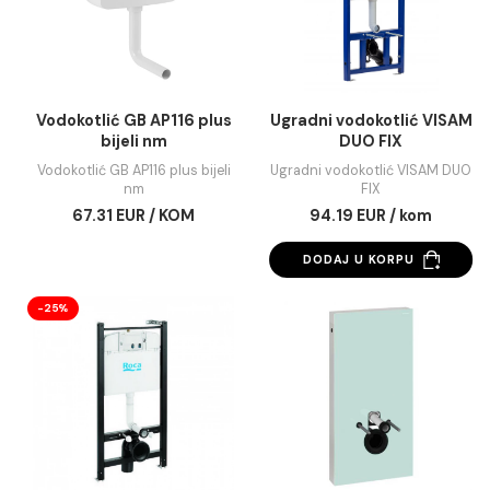
Taster VISAM OLIMPOS hrom
Taster VISAM OLIMPOS 
mat
sjanji
9.99 EUR / kom
17.04 EUR / kom
DODAJ U KORPU
DODAJ U KORPU
Vodokotlić GB AP116 plus
Ugradni vodokotlić V
bijeli nm
DUO FIX
Vodokotlić GB AP116 plus bijeli
Ugradni vodokotlić VISA
nm
FIX