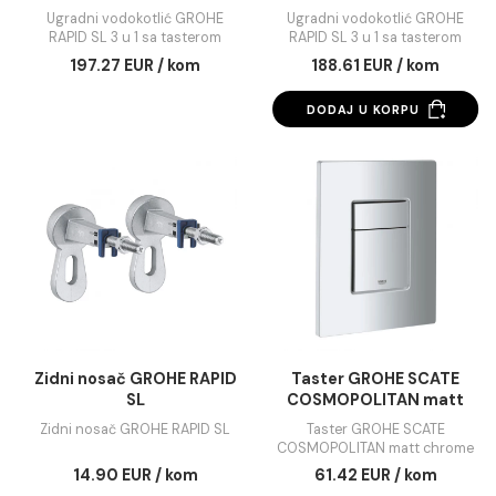
Ugradni vodokotlić
Ugradni vodokotli
GROHE RAPID SL 3 u 1 sa
GROHE RAPID SL 3 u 1
tasterom SKATE
tasterom SKATE AI
Ugradni vodokotlić GROHE
Ugradni vodokotlić GR
COSMOPOLITAN chrome
chrome
RAPID SL 3 u 1 sa tasterom
RAPID SL 3 u 1 sa taste
SKATE COSMOPOLITAN
SKATE AIR chrome
197.27 EUR / kom
188.61 EUR / kom
chrome
DODAJ U KORPU