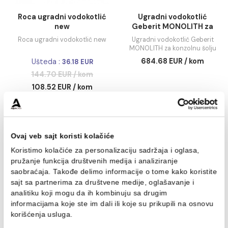
67.31 EUR / KOM
94.19 EUR / kom
DODAJ U KORPU
-25%
Roca ugradni vodokotlić
Ugradni vodokotli
new
Geberit MONOLITH 
konzolnu šolju min
Roca ugradni vodokotlić new
Ugradni vodokotlić Gebe
staklo
MONOLITH za konzolnu š
mint staklo
684.68 EUR / kom
Ušteda :
36.18 EUR