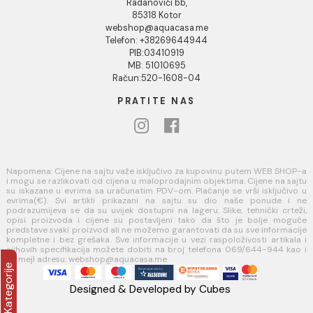
INFORMACIJE O KOMPANIJI
O nama
Naši saloni
Kontakt
Podaci o kompaniji
KORISNIČKA PODRŠKA
Uputstvo za poručivanje
Kako kreirati korisnički nalog?
Reklamacije
Povraćaj sredstava
USLOVI KORIŠĆENJA
Opšti uslovi prodaje u internet prodavnici
Uslovi korišćenja internet prodavnice
Politika privatnosti i zaštita podataka
Politika kolačića