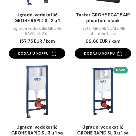
Ugradni vodokotlić
Taster GROHE SCATE
GROHE RAPID SL 2 u 1
phantom black
Ugradni vodokotlić GROHE
Taster GROHE SCATE A
RAPID SL 2 u 1
phantom black
157.75 EUR / kom
99.68 EUR / kom
DODAJ U KORPU
DODAJ U KORPU
NO