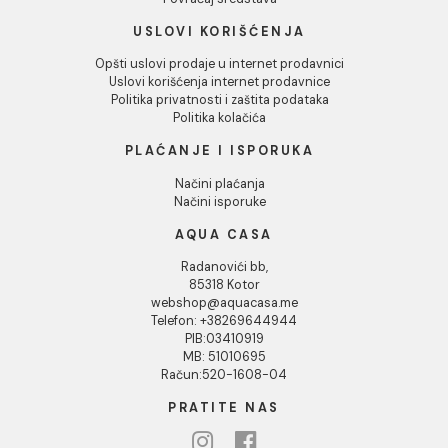
INFORMACIJE O KOMPANIJI
O nama
Naši saloni
Kontakt
Podaci o kompaniji
KORISNIČKA PODRŠKA
Uputstvo za poručivanje
Kako kreirati korisnički nalog?
Reklamacije
Povraćaj sredstava
USLOVI KORIŠĆENJA
Opšti uslovi prodaje u internet prodavnici
Uslovi korišćenja internet prodavnice
Politika privatnosti i zaštita podataka
Politika kolačića