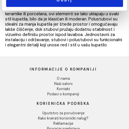
Stub za lavabo VITRA VALARTE
93.93 EUR / kom
Pokaži detalje
Dozvoli sve
1
Dozvoli izbor
Stubovi i polustubovi za kupatilo su savršen dodatak uz
Odbij
lavaboe, dizajnirani da pruže estetsku podršku i sakriju
vodovodne instalacije. Napravljeni od visokokvalitetne
keramike ili porcelana, ovi elementi se lako uklapaju u sva
stil kupatila, bilo da je klasičan ili moderan. Polustubovi s
idealni za manja kupatila jer štede prostor i omogućavaj
lakše čišćenje, dok stubovi pružaju dodatnu stabilnost i
vizuelno definišu prostor ispod lavaboa. Jednostavni za
instalaciju i održavanje, stubovi i polustubovi su funkcion
i elegantni detalji koji unose red i stil u vašu kupatilo