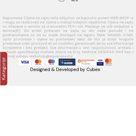
PLAĆANJE I ISPORUKA
Načini plaćanja
Načini isporuke
AQUA CASA
Radanovići bb,
85318 Kotor
webshop@aquacasa.me
Telefon: +38269644944
PIB:03410919
MB: 51010695
Račun:520-1608-04
PRATITE NAS
Napomena: Cijene na sajtu važe isključivo za kupovinu putem WEB 
i mogu se razlikovati od cijena u maloprodajnim objektima. Cijene n
su iskazane u evrima sa uračunatim PDV-om. Plaćanje se vrši isklju