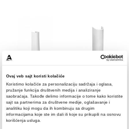
Stub VITRA S20
Stub VITRA S50
Stub VITRA S20
Stub VITRA S50
40.21 EUR / kom
34.24 EUR / kom
Stub za lavabo ECO
Stub za lavabo JIKA
Ovaj veb sajt koristi kolačiće