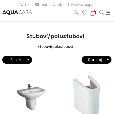
tel
|
mail
|
viber
|
whatsapp
Stubovi/polustubovi
Stubovi/polustubovi
Filteri
Sortiraj