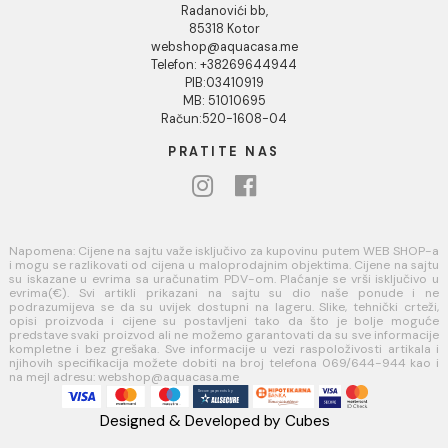
Opšti uslovi prodaje u internet prodavnici
Uslovi korišćenja internet prodavnice
Politika privatnosti i zaštita podataka
Politika kolačića
PLAĆANJE I ISPORUKA
Načini plaćanja
Načini isporuke
AQUA CASA
Radanovići bb,
85318 Kotor
webshop@aquacasa.me
Telefon: +38269644944
PIB:03410919
MB: 51010695
Račun:520-1608-04
PRATITE NAS