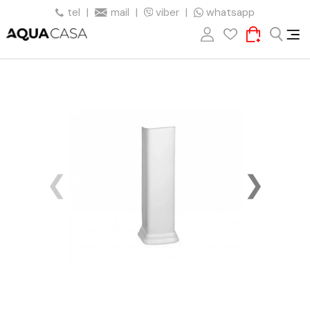
tel
|
mail
|
viber
|
whatsapp