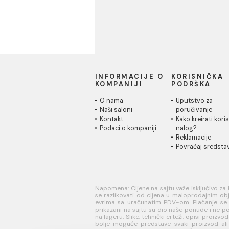
Vodovod i instalacije
Materijali za pločice
Kuhinja
INFORMACIJE O
KORISN
KOMPANIJI
PODRŠK
O nama
Uputstvo
Naši saloni
poručivan
Kontakt
Kako kreir
Podaci o kompaniji
nalog?