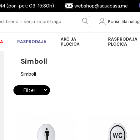
644944 (pon-pet: 08-15:30h)
webshop@aquac
Ko
AKCIJA
R
AKCIJA
RASPRODAJA
PLOČICA
P
Simboli
Simboli
Filteri