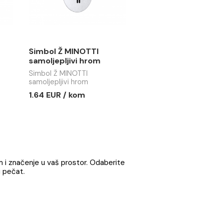
C MINOTTI
Simbol Ž MINOTTI
jivi hrom
samoljepljivi hrom
MINOTTI
Simbol Ž MINOTTI
i hrom
samoljepljivi hrom
/ kom
1.64 EUR / kom
1
jedinstven šarm i značenje u vaš prostor. Odaberite
i dati mu lični pečat.