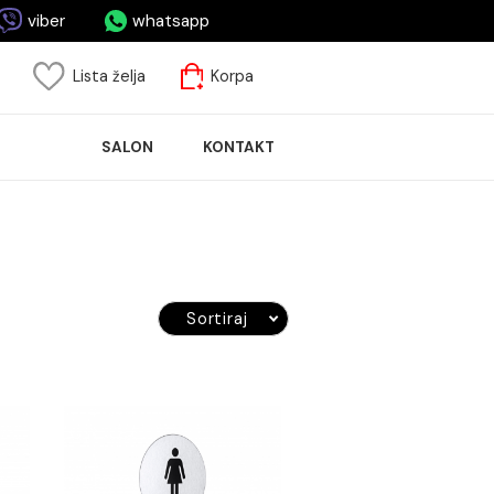
asa.me
viber
whatsapp
risnički nalog
Lista želja
Korpa
ASPRODAJA
SALON
KONTAKT
LOČICA
Sortiraj