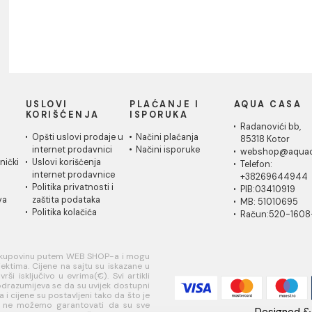
IČKA
USLOVI
PLAĆANJE I
AQ
A
KORIŠĆENJA
ISPORUKA
Ra
 za
Opšti uslovi prodaje u
Načini plaćanja
85
je
internet prodavnici
Načini isporuke
w
ati korisnički
Uslovi korišćenja
Te
internet prodavnice
+