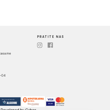
UA CASA
PRATITE NAS
danovići bb,
318 Kotor
ebshop@aquacasa.me
lefon:
38269644944