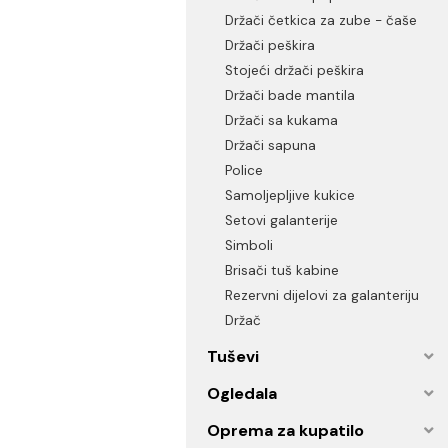
Držači ubrusa
Držači toalet papira
Držači četkica za zube - č
Držači peškira
Stojeći držači peškira
Držači bade mantila
Držači sa kukama
Držači sapuna
Police
Samoljepljive kukice
Setovi galanterije
Simboli
Brisači tuš kabine
Rezervni dijelovi za galanter
Držač
Tuševi