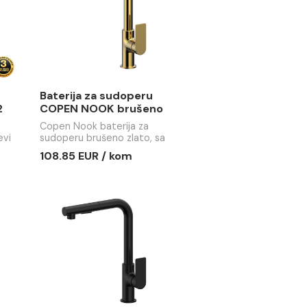
sa sudoperu
Baterija za sudoperu
VENETO sa 2
COPEN NOOK brušeno
ud
zlato
 sudoperu
Copen Nook baterija za
ETO sa 2 cijevi
sudoperu brušeno zlato, sa
izvlačivim tušem do 300mm,
 / kom
108.85 EUR / kom
sertifikovanim mješačem
Ø35, niskim nivoom buke i
Neoperl perlatorom