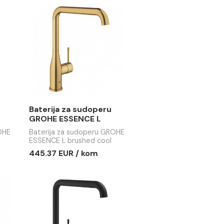
za sudoperu
Baterija za sudoperu
ER sa 3 cijevi
GROHE BAUEDGE C
ećim tušem
 sudoperu EMMEVI
Baterija za sudoperu GROHE
ijevi sa
BAUEDGE C
 tušem
104.69 EUR / kom
.76 EUR
R / kom
R / kom