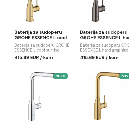
Baterija za sudoperu
Baterija 
GROHE BLUE pure
GROHE ES
BauCurve C sp filter S
Baterija za sudoperu GROHE
Baterija z
BLUE pure BauCurve C sp
ESSENCE L
filter S
444.42 EUR / kom
316.45 EU
Baterija za sudoperu
Baterija 
GROHE ESSENCE L cool
GROHE ES