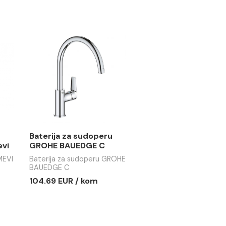
za sudoperu
Baterija za sudoperu
CLA sa 2 cijevi
EMMEVI NICLA sa 2 cijevi
sa izvlačećim tušem
 sudoperu EMMEVI
Baterija za sudoperu EMMEVI
ijevi
NICLA sa 2 cijevi sa
izvlačećim tušem
R / kom
255.77 EUR / kom