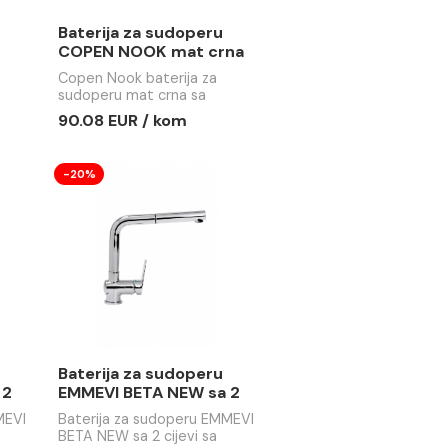
za sudoperu
Baterija za sudoperu
OOK hrom
COPEN NOOK mat crna
baterija za
Copen Nook baterija za
om boje, sa
sudoperu mat crna sa
 tušem do 300mm,
izvlačivim tušem do 300mm,
 / kom
90.08 EUR / kom
anim mješačem
sertifikovanim mješačem
 nivoom buke i
Ø35, niskim nivoom buke i
rlatorom
Neoperl perlatorom
-20%