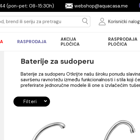
644944 (pon-pet: 08-15:30h)
webshop@aquac
Ko
AKCIJA
R
AKCIJA
RASPRODAJA
PLOČICA
P
Baterije za sudoperu
Baterije za sudoperu Otkrijte našu široku 
savršenu ravnotežu između funkcionalnosti i 
preferirate jednoručne modele ili one s iz
Filteri
ade