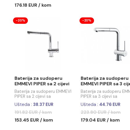
Baterija za sudoperu
Baterija 
EMMEVI EDEN sa 3 cijevi
EMMEVI NI
sa izvlačećim tušem
Baterija za sudoperu EMMEVI
Baterija za
EDEN sa 3 cijevi sa
NICLA sa 2 c
izvlačećim tušem
205.53 EU
Ušteda :
44.12 EUR
220.30 EUR / kom
176.18 EUR / kom
-20%
-20%