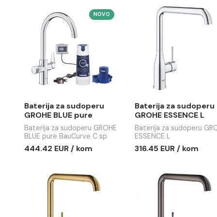
Baterija za sudoperu
Baterija 
EMMEVI PIPER sa 2 cijevi
EMMEVI PIP
sa izvlačećim tušem
sa izvlač
Baterija za sudoperu EMMEVI
Baterija za
PIPER sa 2 cijevi sa
PIPER sa 3 c
izvlačećim tušem
izvlačećim
Ušteda :
Ušteda :
38.37 EUR
44
191.82 EUR / kom
223.80 EU
153.45 EUR / kom
179.04 EU
NOVO