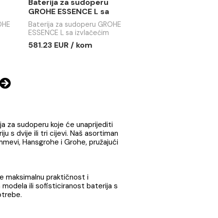
phantom black
a sudoperu GROHE
Baterija za sudoperu GROHE
hard graphite
ESSENCE L phantom black
R / kom
412.28 EUR / kom
NOVO
za sudoperu
Baterija za sudoperu
SENCE L sa
GROHE ESSENCE L sa
m tušem 2F
izvlačećim tušem 2F
a sudoperu GROHE
Baterija za sudoperu GROHE
ool sunrise
brushed hard graphit
a izvlačećim
ESSENCE L sa izvlačećim
rushed cool
tušem 2F brushed hard