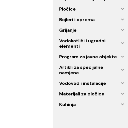
Ogledala
Oprema za kupatilo
Kupatilski namještaj
Pločice
Bojleri i oprema
Grijanje
Vodokotlići i ugradni
elementi
Program za javne objekt
Artikli za specijalne
namjene
Vodovod i instalacije