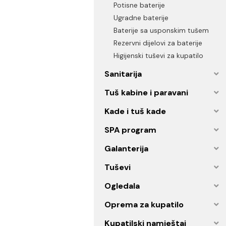
Senzorske baterije
Termostatske baterije
Potisne baterije
Ugradne baterije
Baterije sa usponskim tuš
Rezervni dijelovi za baterije
Higijenski tuševi za kupatilo
Sanitarija
Tuš kabine i paravani
Kade i tuš kade
SPA program
Galanterija
Tuševi