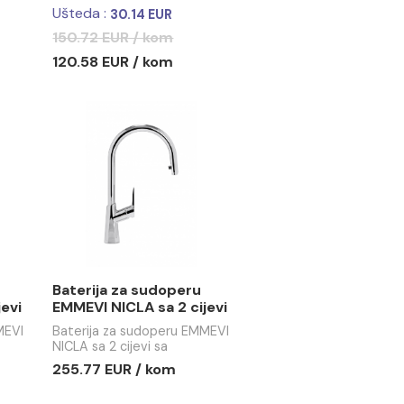
za sudoperu
Baterija za sudoperu
ETA NEW sa 2
EMMEVI BETA NEW sa 2
cijevi sa izvlačećim
 sudoperu EMMEVI
Baterija za sudoperu EMMEVI
tušem
 2 cijevi
BETA NEW sa 2 cijevi sa
izvlačećim tušem
Ušteda :
.66 EUR
30.14 EUR
 / kom
150.72 EUR / kom
 / kom
120.58 EUR / kom