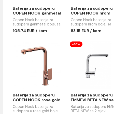
Baterija za sudoperu
Baterija 
COPEN NOOK ganmetal
COPEN N
Copen Nook baterija za
Copen Nook 
sudoperu ganmetal boje, sa
sudoperu hr
izvlačivim tušem do 300mm,
izvlačivim
105.74 EUR / kom
83.15 EUR
sertifikovanim mješačem
sertifikov
Ø35, niskim nivoom buke i
Ø35, niskim
Neoperl perlatorom.
Neoperl pe
-20%
e