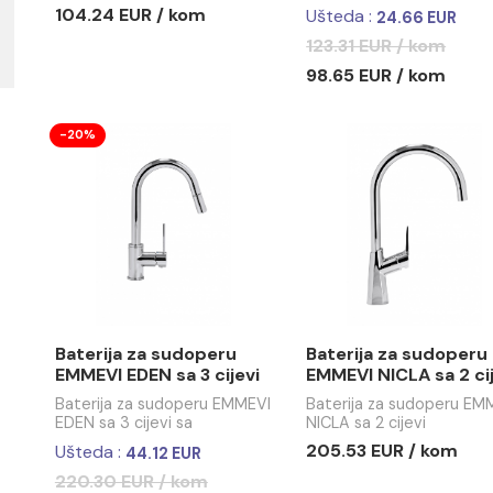
Baterija za sudoperu
Baterija 
COPEN NOOK rose gold
EMMEVI B
cijevi
Copen Nook baterija za
Baterija za
sudoperu u rose gold boje,
BETA NEW sa
sa izvlačivim tušem do
104.24 EUR / kom
Ušteda :
24
300mm, sertifikovanim
mješačem Ø35, niskim
123.31 EUR
nivoom buke i Neoperl
98.65 EUR
perlatorom
-20%