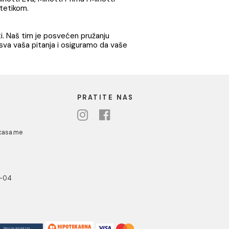
iče se kombinacijom vrhunskog kvaliteta i
ela i dizajna koji će se savršeno uklopiti u vaš
 zadovolje sve vaše potrebe, bilo da renovirate
lima poput Minotti Eva, Minotti Prima i Minotti
onalnost sa estetikom.
e dugotrajnosti. Naš tim je posvećen pružanju
govorimo na sva vaša pitanja i osiguramo da vaše
UA CASA
PRATITE NAS
danovići bb,
318 Kotor
ebshop@aquacasa.me