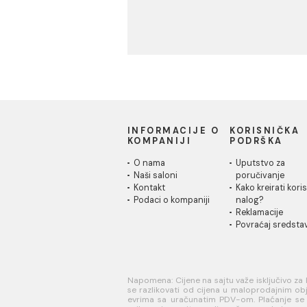
Materijali za pločice
Kuhinja
INFORMACIJE O
KORISN
KOMPANIJI
PODRŠK
O nama
Uputstvo
Naši saloni
poručivan