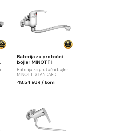
a protočni
Baterija za protočni
NOTTI PRIMA
bojler MINOTTI
STANDARD
protočni bojler
Baterija za protočni bojler
IMA
MINOTTI STANDARD
 / kom
48.54 EUR / kom