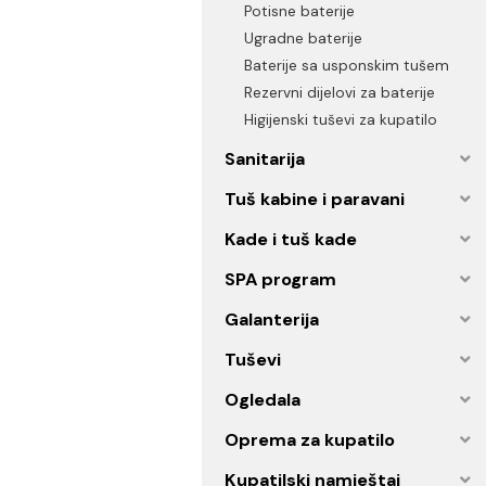
Senzorske baterije
Termostatske baterije
Potisne baterije
Ugradne baterije
Baterije sa usponskim tuš
Rezervni dijelovi za baterije
Higijenski tuševi za kupatilo
Sanitarija
Tuš kabine i paravani
Kade i tuš kade
SPA program
Galanterija
Tuševi