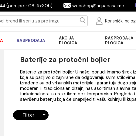
644944 (pon-pet: 08-15:30h)
webshop@aquac
Ko
AKCIJA
R
AKCIJA
RASPRODAJA
PLOČICA
P
Baterije za protočni bojle
Baterije za protočni bojler U našoj ponudi 
koje su pažljivo dizajnirane da odgovaraju 
izrađene su od vrhunskih materijala i garan
moderan ili tradicionalan dizajn, naš asort
funkcionalnost s estetikom bez kompromisa
savršenu bateriju koja će unaprijediti vašu ku
ade
Filteri