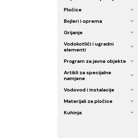
Ogledala
Oprema za kupatilo
Kupatilski namještaj
Pločice
Bojleri i oprema
Grijanje
Vodokotlići i ugradni
elementi
Program za javne objekt
Artikli za specijalne
namjene
Vodovod i instalacije