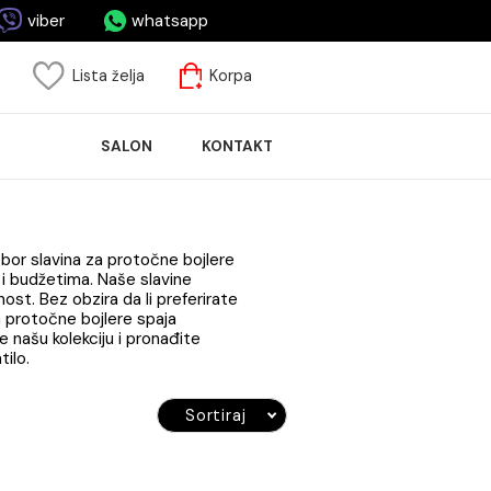
asa.me
viber
whatsapp
risnički nalog
Lista želja
Korpa
ASPRODAJA
SALON
KONTAKT
LOČICA
r
imamo širok izbor slavina za protočne bojlere
svim stilovima i budžetima. Naše slavine
tuju dugotrajnost. Bez obzira da li preferirate
iman slavina za protočne bojlere spaja
. Pregledajte našu kolekciju i pronađite
hinju ili kupatilo.
Sortiraj