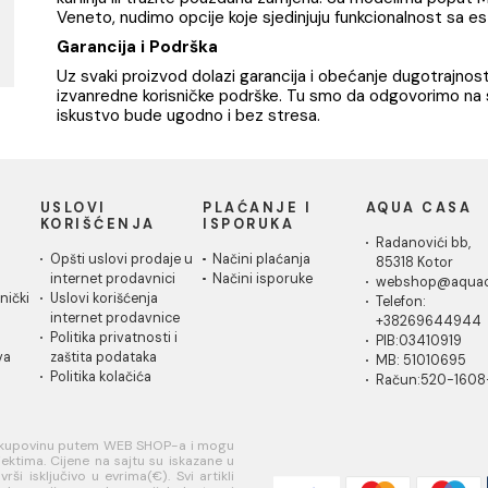
Naša ponuda slavina za protočne bojlere ist
pouzdanosti. Izaberite između raznovrsnih mod
dom.
Raznovrsnost za Svaki Dom
Nudimo širok spektar baterija dizajniranih da
kuhinju ili tražite pouzdanu zamjenu. Sa mode
Veneto, nudimo opcije koje sjedinjuju funkci
Garancija i Podrška
Uz svaki proizvod dolazi garancija i obećanj
izvanredne korisničke podrške. Tu smo da od
iskustvo bude ugodno i bez stresa.
IČKA
USLOVI
PLAĆANJE I
AQ
A
KORIŠĆENJA
ISPORUKA
Ra
 za
Opšti uslovi prodaje u
Načini plaćanja
85
je
internet prodavnici
Načini isporuke
w