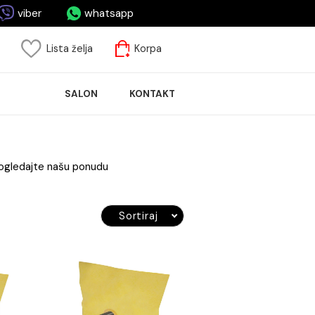
asa.me
viber
whatsapp
risnički nalog
Lista želja
Korpa
ASPRODAJA
SALON
KONTAKT
LOČICA
instalacija. Pogledajte našu ponudu
zaciju.
Sortiraj