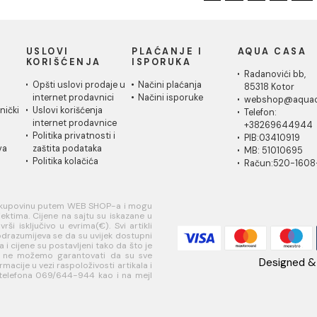
Brinoks crevo SBA
Brinoks cr
FF3838 1000
baterijsko
500
Brinoks crevo SBA FF3838
Brinoks cri
1000
baterijsko 
3.34 EUR / kom
2.53 EUR 
1
2
IČKA
USLOVI
PLAĆANJE I
AQ
A
KORIŠĆENJA
ISPORUKA