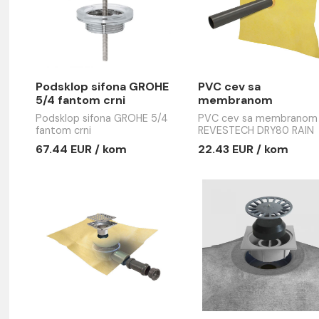
Podsklop sifona GROHE
PVC cev s
5/4 fantom crni
membra
REVESTEC
Podsklop sifona GROHE 5/4
PVC cev s
SPOUT fi
fantom crni
REVESTECH
SPOUT fi50
67.44 EUR / kom
22.43 EUR
e