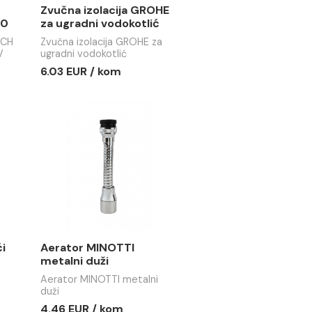
tikalni
Zvučna izolacija GROHE
CH ECODRY50
za ugradni vodokotlić
200V 20x20
tikalni REVESTECH
Zvučna izolacija GROHE za
SUMI 56 200V
ugradni vodokotlić
110
 / kom
6.03 EUR / kom