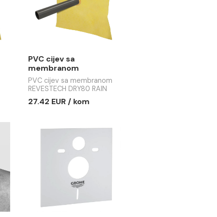
a
PVC cijev sa
nom
membranom
H DRY80 RAIN
REVESTECH DRY80 RAIN
a membranom
PVC cijev sa membranom
50
SPOUT fi110
 DRY80 RAIN
REVESTECH DRY80 RAIN
SPOUT fi110
 / kom
27.42 EUR / kom