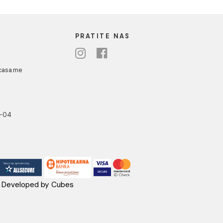
ijevo SBA
Brinoks crijevo SBA
 F1/2"x M10
baterijsko F1/2"x M10
600
jevo SBA
Brinoks crijevo SBA
F1/2"x M10 500
baterijsko F1/2"x M10 600
/ kom
2.74 EUR / kom
3
...
15
UA CASA
PRATITE NAS