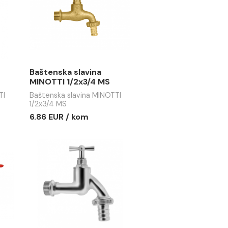
kugla
sa stop biksnom
lavina MINOTTI
Baštenska slavina MINOTTI
nomik kugla
1/2x3/4 hrom sa stop
biksnom
/ kom
8.33 EUR / kom
 slavina
Baštenska slavina
/2x3/4 lux
MINOTTI 1/2x3/4 MS
lavina MINOTTI
Baštenska slavina MINOTTI
 hrom mat
1/2x3/4 MS