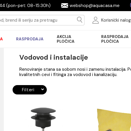
644944 (pon-pet: 08-15:30h)
webshop@aquac
Ko
AKCIJA
R
AKCIJA
RASPRODAJA
PLOČICA
P
Vodovod i instalacije
Renoviranje stana sa sobom nosi i zamenu 
kvalitetnih cevi i fitinga za vodovod i kanali
Filteri