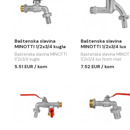
ekonomik 
Aerator MINOTTI metalni
Baštenska s
kraći
1/2x3/4 eko
4.43 EUR / kom
3.98 EUR 
Baštenska slavina
Baštenska
MINOTTI 1/2x3/4 kugla
MINOTTI 1
hrom mat
Baštenska slavina MINOTTI
Baštenska s
1/2x3/4 kugla
1/2x3/4 lux