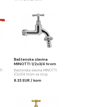
INOTTI kraći
Aerator MINOTTI
erom
metalni duži
OTTI kraći sa
Aerator MINOTTI metalni
duži
/ kom
4.46 EUR / kom
 slavina
Baštenska slavina
/2x3/4
MINOTTI 1/2x3/4 hrom