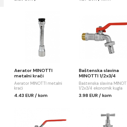
Nastavak sifona COPEN
Aerator M
30cm
sa adapt
Nastavak sifona COPEN
Aerator MIN
30cm
adapterom
2.23 EUR /
1.27 EUR 
Aerator MINOTTI
Baštenska
metalni kraći
MINOTTI 1