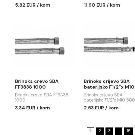
Baštenska slavina
Baštenska
MINOTTI 3/4x1 kugla
MINOTTI 3
mat
Baštenska slavina MINOTTI
Baštenska s
3/4x1 kugla
3/4x1 lux h
5.82 EUR / kom
11.90 EUR