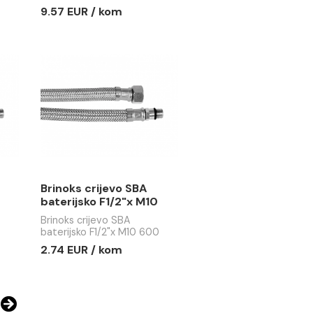
 slavina
Baštenska slavina
/4x1 lux hrom
MINOTTI 3/4x1 MS
lavina MINOTTI
Baštenska slavina MINOTTI
rom mat
3/4x1 MS
 / kom
9.57 EUR / kom