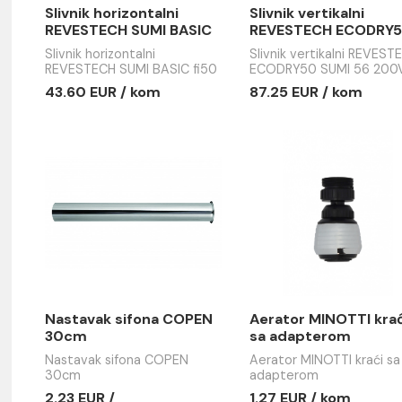
Slivnik horizontalni
Slivnik ver
REVESTECH SUMI BASIC
REVESTE
fi50 10.3x10.3. set sa
SUMI 56 
Slivnik horizontalni
Slivnik ver
3m2 membrane
fi90-110
REVESTECH SUMI BASIC fi50
ECODRY50 
10.3x10.3. set sa 3m2
20x20 fi90-
43.60 EUR / kom
87.25 EUR
membrane