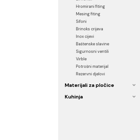
Instalacije
PP-R program
Ek ventili
Hromirani fiting
Mesing fiting
Sifoni
Brinoks crijeva
Inox cijevi
Baštenske slavine
Sigurnosni ventili
Virble
Potrošni materijal
Rezervni djelovi
Materijali za pločice
Kuhinja