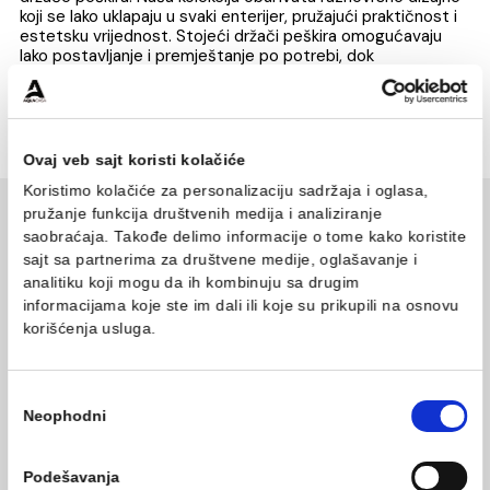
Dodajte fleksibilnost i stil svom kupatilu uz naše stojeć
držače peškira. Naša kolekcija obuhvata raznovrsne diza
koji se lako uklapaju u svaki enterijer, pružajući praktičnos
estetsku vrijednost. Stojeći držači peškira omogućavaj
lako postavljanje i premještanje po potrebi, dok
visokokvalitetni materijali garantuju dugotrajnost i
otpornost na vlagu. Bez obzira na stil vašeg kupatila, na
stojeći držači peškira dodaju sofisticiranost i
funkcionalnost.
Ovaj veb sajt koristi kolačiće
Koristimo kolačiće za personalizaciju sadržaja i oglasa,
pružanje funkcija društvenih medija i analiziranje
INFORMACIJE O KOMPANIJI
saobraćaja. Takođe delimo informacije o tome kako koris
sajt sa partnerima za društvene medije, oglašavanje i
O nama
Naši saloni
analitiku koji mogu da ih kombinuju sa drugim
Kontakt
informacijama koje ste im dali ili koje su prikupili na osn
Podaci o kompaniji
korišćenja usluga.
KORISNIČKA PODRŠKA