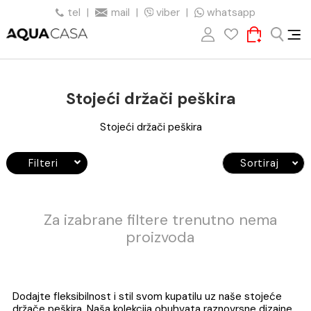
tel
|
mail
|
viber
|
whatsapp
Stojeći držači peškira
Stojeći držači peškira
Filteri
Sortiraj
Za izabrane filtere trenutno nema
proizvoda