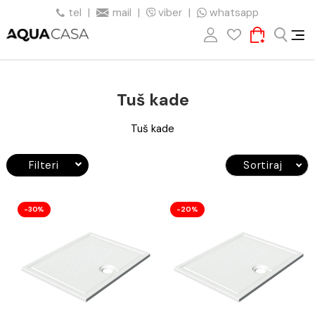
tel
|
mail
|
viber
|
whatsapp
Tuš kade
Tuš kade
Filteri
Sortiraj
-30%
-20%