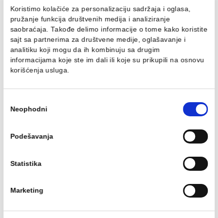
Tuš kadica COPEN R900
Tuš kadica COPE
sa demontažnom
SOLILUX
maskom
1000x700x35bez si
Tuš kadica COPEN R900 sa
Tuš kadica COPEN SOLI
demontažnom maskom
1000x700x35 bez sifo
169.87 EUR / kom
138.68 EUR / kom
Ovaj veb sajt koristi kolačiće
Koristimo kolačiće za personalizaciju sadržaja i oglasa,
pružanje funkcija društvenih medija i analiziranje
Tuš kadica COPEN
Tuš kadica COPE
saobraćaja. Takođe delimo informacije o tome kako koris
SOLILUX
SOLILUX
sajt sa partnerima za društvene medije, oglašavanje i