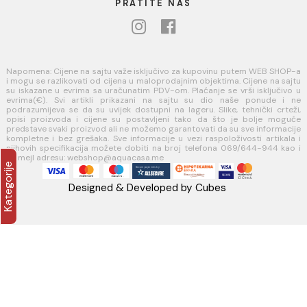
O nama
Naši saloni
Kontakt
Podaci o kompaniji
KORISNIČKA PODRŠKA
Uputstvo za poručivanje
Kako kreirati korisnički nalog?
Reklamacije
Povraćaj sredstava
USLOVI KORIŠĆENJA
Opšti uslovi prodaje u internet prodavnici
Uslovi korišćenja internet prodavnice
Politika privatnosti i zaštita podataka
Politika kolačića
PLAĆANJE I ISPORUKA
Načini plaćanja
Načini isporuke