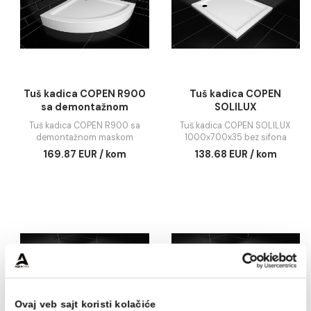
Tuš kadica COPEN LUNA
Tuš kadica COPEN R
R900 sa demontažnom
sa demontažnom
maskom
maskom
Tuš kadica COPEN LUNA R900
Tuš kadica COPEN R800
sa demontažnom maskom
demontažnom masko
185.01 EUR / kom
148.78 EUR / kom
DODAJ U KORPU