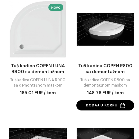
Tuš kadica COPEN LUNA
Tuš kadica COPEN L
1200x800 sa
800x800 sa
demontažnom maskom
demontažnom mas
Tuš kadica COPEN LUNA
Tuš kadica COPEN LUN
lijeva
1200x800 sa demontažnom
800x800 sa demontaž
maskom lijeva
maskom
275.14 EUR / kom
173.15 EUR / kom
DODAJ U KORPU
DODAJ U KORPU
NOVO