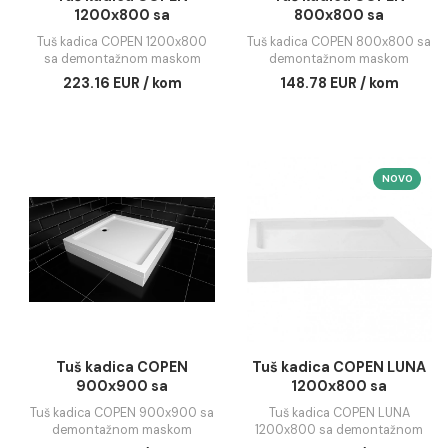
Tuš kadica COPEN
Tuš kadica COPE
1200x800 sa
800x800 sa
demontažnom maskom
demontažnom mas
Tuš kadica COPEN 1200x800
Tuš kadica COPEN 800x8
sa demontažnom maskom
demontažnom masko
223.16 EUR / kom
148.78 EUR / kom
NO