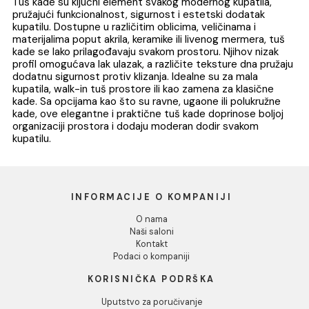
Tuš kadica COPEN
Tuš kadica COPE
SOLILUX 900x900x35
SOLILUX R800x35 b
bez sifona
sifona
Tuš kadica COPEN SOLILUX
Tuš kadica COPEN SOLI
900x900x35 bez sifona
R800x35 bez sifona
142.09 EUR / kom
110.67 EUR / kom
DODAJ U KORPU
DODAJ U KORPU