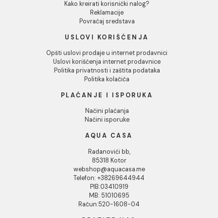
1
2
Tuš kade su ključni element svakog modernog kupatila,
pružajući funkcionalnost, sigurnost i estetski dodatak
kupatilu. Dostupne u različitim oblicima, veličinama i
materijalima poput akrila, keramike ili livenog mermera, t
kade se lako prilagođavaju svakom prostoru. Njihov niza
profil omogućava lak ulazak, a različite teksture dna pru
dodatnu sigurnost protiv klizanja. Idealne su za mala
kupatila, walk-in tuš prostore ili kao zamena za klasične
kade. Sa opcijama kao što su ravne, ugaone ili polukružn
kade, ove elegantne i praktične tuš kade doprinose bolj
organizaciji prostora i dodaju moderan dodir svakom
kupatilu.
INFORMACIJE O KOMPANIJI