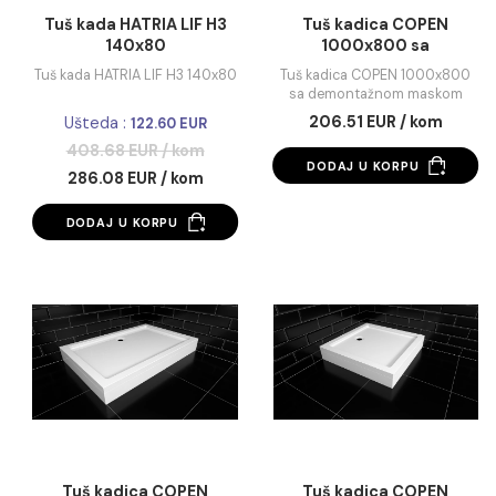
Tuš kada HATRIA LIF H3
Tuš kadica COPE
140x80
1000x800 sa
demontažnom mas
Tuš kada HATRIA LIF H3 140x80
Tuš kadica COPEN 1000
sa demontažnom mask
206.51 EUR / kom
Ušteda :
122.60 EUR
408.68 EUR / kom
DODAJ U KORPU
286.08 EUR / kom
DODAJ U KORPU