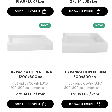
Tuš kadica COPEN
Tuš kadica COPEN L
900x900 sa
1200x800 sa
demontažnom maskom
demontažnom mas
Tuš kadica COPEN 900x900 sa
Tuš kadica COPEN LUN
desna
demontažnom maskom
1200x800 sa demontaž
maskom desna
169.87 EUR / kom
275.14 EUR / kom
DODAJ U KORPU
DODAJ U KORPU
NOVO
NO