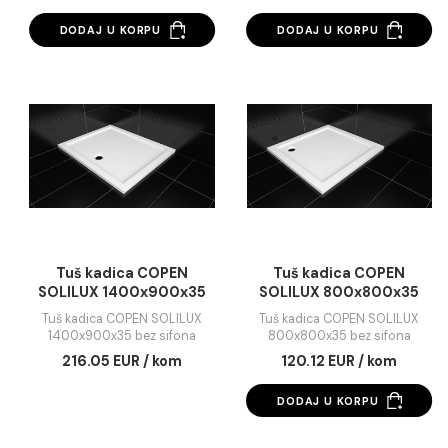
153.86 EUR / kom
165.25 EUR / kom
Dozvoli sve
DODAJ U KORPU
Dozvoli izbor
Odbij
Tuš kadica COPEN
Tuš kadica COPE
SOLILUX 1200x900x35
SOLILUX 1400x800
bez sifona
bez sifona
Tuš kadica COPEN SOLILUX
Tuš kadica COPEN SOLI
1200x900x35 bez sifona
1400x800x35 bez sifo
176.54 EUR / kom
201.14 EUR / kom