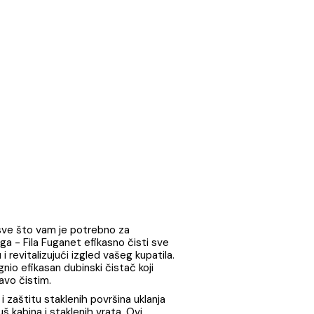
1
ina uključuje sve što vam je potrebno za
eljni čistač fuga -
Fila Fuganet
efikasno čisti sve