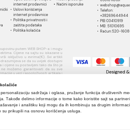
IČKA
USLOVI
PLAĆANJE I
AQ
A
KORIŠĆENJA
ISPORUKA
Ra
 za
Opšti uslovi prodaje u
Načini plaćanja
85
je
internet prodavnici
Načini isporuke
w
ati korisnički
Uslovi korišćenja
Te
internet prodavnice
+
je
Politika privatnosti i
PI
sredstava
zaštita podataka
MB
Politika kolačića
R
jučivo za kupovinu putem WEB SHOP-a i mogu
jnim objektima. Cijene na sajtu su iskazane u
e se vrši isključivo u evrima(€). Svi artikli
e i ne podrazumijeva se da su uvijek dostupni
 proizvoda i cijene su postavljeni tako da što je
zvod ali ne možemo garantovati da su sve
ve informacije u vezi raspoloživosti artikala i
i na broj telefona 069/644-944 kao i na mejl