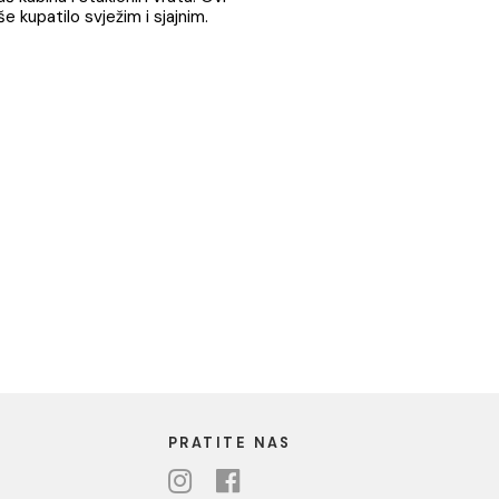
ći prljavštinu i revitalizujući izgled vašeg kupatila.
učujemo
Fila Bagnio
efikasan dubinski čistač koji
ajući ih blistavo čistim.
za čišćenje i zaštitu staklenih površina uklanja
sa kadica, tuš kabina i staklenih vrata. Ovi
e, čineći vaše kupatilo svježim i sjajnim.