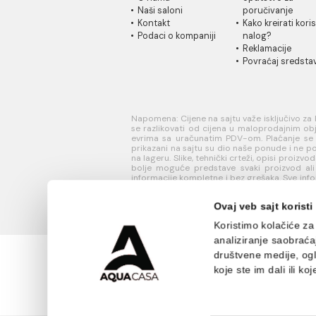
INFORMACIJE O
KORISN
KOMPANIJI
PODRŠK
O nama
Uputstvo
Naši saloni
poručivan
Kontakt
Kako kreir
Podaci o kompaniji
nalog?
Reklamaci
Povraćaj 
Napomena: Cijene na sajtu važe iskl
se razlikovati od cijena u maloproda
evrima sa uračunatim PDV-om. Plaćanj
prikazani na sajtu su dio naše ponud
na lageru. Slike, tehnički crteži, opisi
bolje moguće predstave svaki proi
informacije kompletne i bez grešaka. S
njihovih specifikacija možete dobit