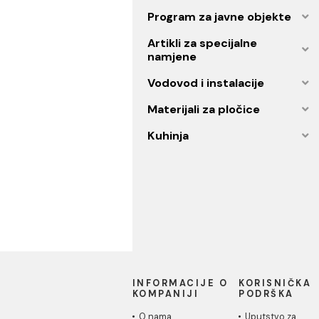
Grijanje
Vodokotlići i ugradni
elementi
Program za javne objekt
Artikli za specijalne
namjene
Vodovod i instalacije
Materijali za pločice
Kuhinja