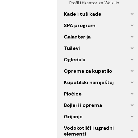
Sredstva za čišćenje tuš k
Rezervni dijelovi za tuš kab
Profil i fiksator za Walk-in
Kade i tuš kade
SPA program
Galanterija
Tuševi
Ogledala
Oprema za kupatilo
Kupatilski namještaj
Pločice
Bojleri i oprema