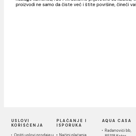
vrste keramičkih, zidnih i podnih pločica, brišu
Za dubinsko čišćenje i dezinfekciju, prepor
brzo uklanja kamenac sa svih površina, ostavlj
Pored toga,
Fila Nodrops
posebna formulirana 
naslage kamenca, rđe i tvrdokorne prljavštine 
proizvodi ne samo da čiste već i štite površin
e