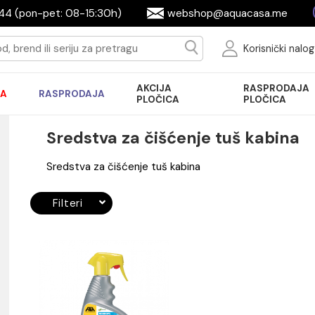
644944 (pon-pet: 08-15:30h)
webshop@aquac
Ko
AKCIJA
R
AKCIJA
RASPRODAJA
PLOČICA
P
Sredstva za čišćenje tuš 
Sredstva za čišćenje tuš kabina
Filteri