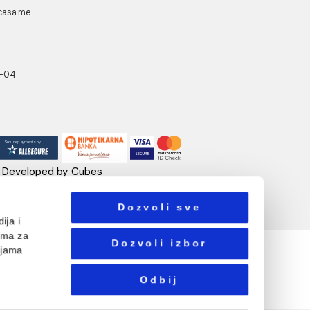
UA CASA
PRATITE NAS
danovići bb,
318 Kotor
ebshop@aquacasa.me
lefon:
38269644944
B:03410919
: 51010695
ačun:520-1608-04
Designed & Developed by Cubes