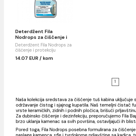
abina
ine
Deterdžent Fila
Nodrops za čišćenje i
protekciju staklenih
Deterdžent Fila Nodrops za
površina 0.75l
čišćenje i protekciju
staklenih površina 0.75l
14.07 EUR / kom
Naša kolekcija sredstava za čišćenje tuš kab
održavanje čistog i sjajnog kupatila. Naš tem