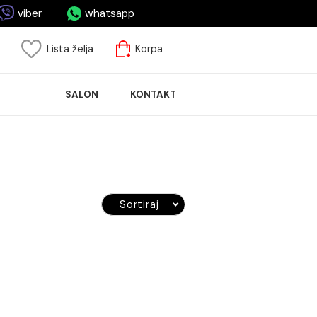
asa.me
viber
whatsapp
risnički nalog
Lista želja
Korpa
ASPRODAJA
SALON
KONTAKT
LOČICA
kabina
Sortiraj