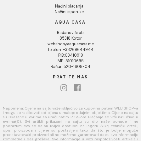
KORISNIČKA PODRŠKA
Uputstvo za poručivanje
Kako kreirati korisnički nalog?
Reklamacije
Povraćaj sredstava
USLOVI KORIŠĆENJA
Opšti uslovi prodaje u internet prodavnici
Uslovi korišćenja internet prodavnice
Politika privatnosti i zaštita podataka
Politika kolačića
PLAĆANJE I ISPORUKA
Načini plaćanja
Načini isporuke
AQUA CASA
Radanovići bb,
85318 Kotor