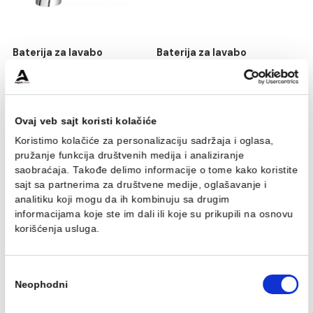
Baterija za lavabo
Baterija za lavabo
MINOTTI potisna ravni
MINOTTI potisna zidna
izliv
Baterija za lavabo MINOTTI
Baterija za lavabo MINOTTI
potisna zidna
potisna ravni izliv
34.81 EUR / kom
42.22 EUR / kom
Ovaj veb sajt koristi kolačiće
Koristimo kolačiće za personalizaciju sadržaja i oglasa,
pružanje funkcija društvenih medija i analiziranje
saobraćaja. Takođe delimo informacije o tome kako koris
sajt sa partnerima za društvene medije, oglašavanje i