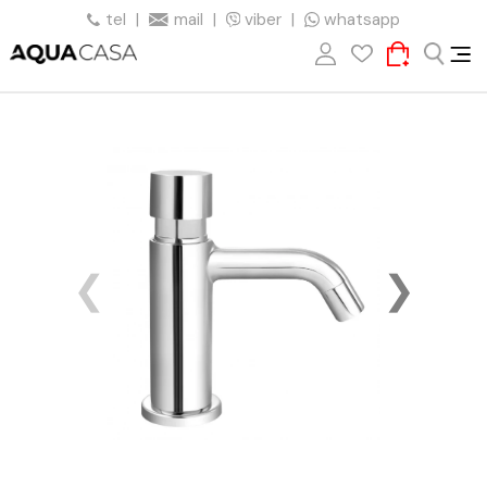
tel
|
mail
|
viber
|
whatsapp