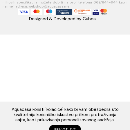
webshop@aquacasa.me
Telefon: +38269644944
PIB:03410919
MB: 51010695
Račun:520-1608-04
PRATITE NAS
Napomena: Cijene na sajtu važe isključivo za kupovinu putem WEB 
i mogu se razlikovati od cijena u maloprodajnim objektima. Cijene n
su iskazane u evrima sa uračunatim PDV-om. Plaćanje se vrši isklju
evrima(€). Svi artikli prikazani na sajtu su dio naše ponud
podrazumijeva se da su uvijek dostupni na lageru. Slike, tehnički 
opisi proizvoda i cijene su postavljeni tako da što je bolje 
predstave svaki proizvod ali ne možemo garantovati da su sve infor
kompletne i bez grešaka. Sve informacije u vezi raspoloživosti art
njihovih specifikacija možete dobiti na broj telefona 069/644-944
na mejl adresu: webshop@aquacasa.me
Designed & Developed by Cubes