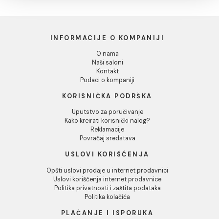
Dozvoli sve
Baterija za pisoar
Baterija za pisoar
Dozvoli izbor
MINOTTI potisna okrugla
MINOTTI potisna
četvrtasta
Baterija za pisoar MINOTTI
potisna okrugla
Baterija za pisoar MINOTTI
Odbij
potisna četvrtasta
28.43 EUR / kom
38.24 EUR / kom
INFORMACIJE O KOMPANIJI
O nama
Naši saloni
Kontakt
Podaci o kompaniji