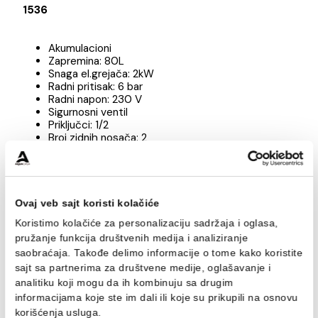
Brend
Bojler Termorad
1536
Akumulacioni
Zapremina: 80L
Snaga el.grejača: 2kW
Radni pritisak: 6 bar
Radni napon: 230 V
Sigurnosni ventil
Priključci: 1/2
Broj zidnih nosača: 2
Zagrevanje 15-75°C: 175 minuta
Izolacija -Poliuretan CFC bez freona
Izmjenjivač toplote izrađen od emajliranog čelika
Prohromska prelivna cijev za toplu vodu
Mg anoda – dodatna zaštita kazana od korozije
Ovaj veb sajt koristi kolačiće
Dvostruko obezbjeđenje od pregrijavanja vode u