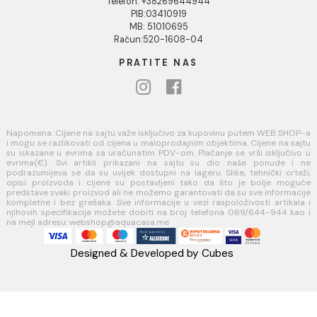
Politika privatnosti i zaštita podataka
Politika kolačića
PLAĆANJE I ISPORUKA
Načini plaćanja
Načini isporuke
AQUA CASA
Radanovići bb,
85318 Kotor
webshop@aquacasa.me
Telefon: +38269644944
PIB:03410919
MB: 51010695
Račun:520-1608-04
PRATITE NAS