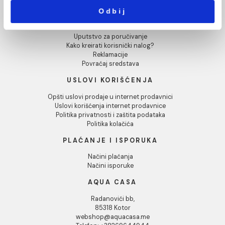
Pokaži detalje
Dozvoli sve
INFORMACIJE O KOMPANIJI
O nama
Dozvoli izbor
Naši saloni
Kontakt
Podaci o kompaniji
Odbij
KORISNIČKA PODRŠKA
Uputstvo za poručivanje
Kako kreirati korisnički nalog?
Reklamacije
Povraćaj sredstava
USLOVI KORIŠĆENJA
Opšti uslovi prodaje u internet prodavnici
Uslovi korišćenja internet prodavnice