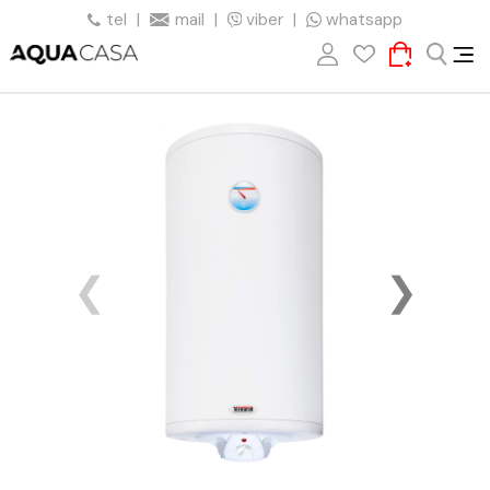
tel
|
mail
|
viber
|
whatsapp