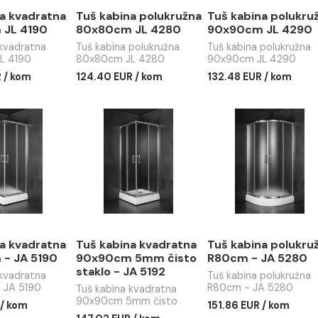
 kabina kvadratna
Tuš kabina polukružna
Tuš kab
90cm JL 4190
80x80cm JL 4280
90x90c
kabina kvadratna
Tuš kabina polukružna
Tuš kabin
0cm JL 4190
80x80cm JL 4280
90x90cm
09 EUR / kom
124.40 EUR / kom
132.48 E