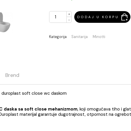
Na stanju
+
DODAJ U 
-
Kategorija
Sanitarija
Minott
ja
Brend
less sa duroplast soft close wc daskom