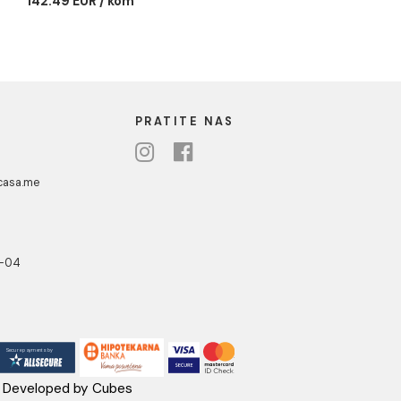
ina polukružna
Tuš kabina polukružna
 JA 5280
R80cm 5mm čisto
staklo - JA 5282
a polukružna
JA 5280
Tuš kabina polukružna
R80cm 5mm čisto staklo -
R / kom
JA 5282
142.49 EUR / kom
UA CASA
PRATITE NAS
danovići bb,
318 Kotor
ebshop@aquacasa.me
lefon: