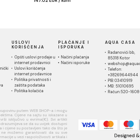
 kabina kvadratna
Tuš kabina kvadratna
Tuš kab
90cm - JA 5190
90x90cm 5mm čisto
R80cm -
staklo - JA 5192
kabina kvadratna
Tuš kabin
0cm - JA 5190
R80cm - 
Tuš kabina kvadratna
90x90cm 5mm čisto
71 EUR / kom
151.86 EU
staklo - JA 5192
147.02 EUR / kom
IČKA
USLOVI
PLAĆANJE I
AQ
A
KORIŠĆENJA
ISPORUKA
Ra
 za
Opšti uslovi prodaje u
Načini plaćanja
85
je
internet prodavnici
Načini isporuke
w
ati korisnički
Uslovi korišćenja
Te