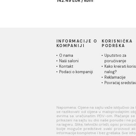
Tuš kabina kvadratna
Tuš
80x80cm 5mm čisto
90x
staklo- JA 5182
Tuš 
90x9
Tuš kabina kvadratna
80x80cm 5mm čisto
156.
staklo- JA 5182
142.49 EUR / kom
INFORMACIJE O
KORISN
KOMPANIJI
PODRŠK
O nama
Uputstvo
Naši saloni
poručivan
Kontakt
Kako kreir