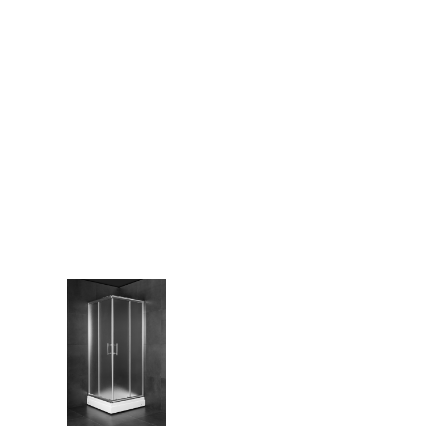
ava tiho i glatko zatvaranje –
t na ogrebotine i lako
om kupatilu.