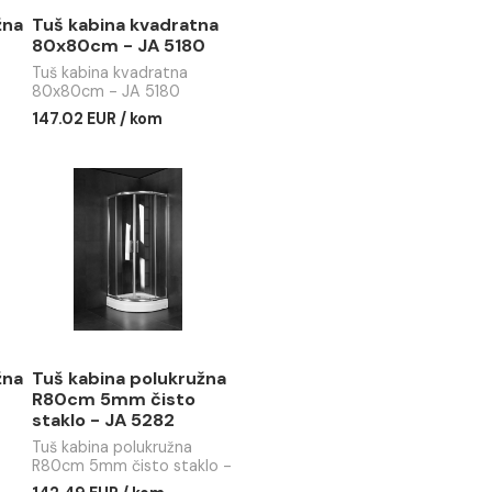
ina polukružna
Tuš kabina kvadratna
m JL 4290
80x80cm - JA 5180
a polukružna
Tuš kabina kvadratna
 JL 4290
80x80cm - JA 5180
UR / kom
147.02 EUR / kom