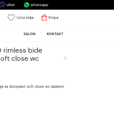
asa.me
viber
whatsapp
risnički nalog
Lista želja
Korpa
ASPRODAJA
SALON
KONTAKT
LOČICA
 OPTIMO rimless bide
oplast soft close wc
ss bide funkcija sa duroplast soft close wc daskom