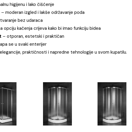
ast WC daska sa soft close mehanizmom
, koji omoguć
vukova. Duroplast materijal garantuje dugotrajnost, otpornos
aksimalnu higijenu i lako čišćenje
ontaža
– moderan izgled i lakše održavanje poda
tiho zatvaranje bez udaraca
lok ima opciju kačenja crijeva kako bi imao funkciju bidea
roplast
– otporan, estetski i praktičan
ja
– uklapa se u svaki enterijer
ele spoj elegancije, praktičnosti i napredne tehnologije u sv