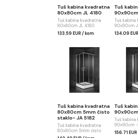
Tuš kabina kvadratna
Tuš
80x80cm JL 4180
90x
Tuš kabina kvadratna
Tuš 
80x80cm JL 4180
90x9
133.59 EUR / kom
134.