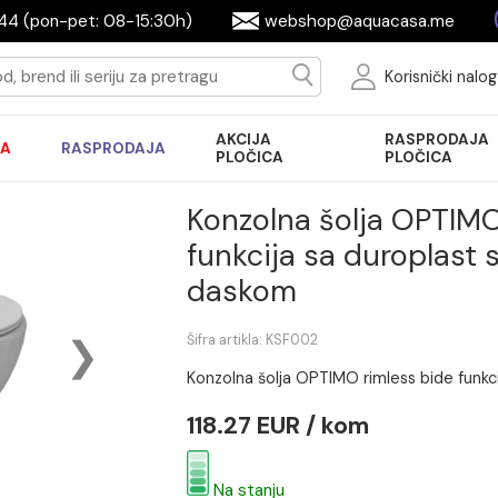
644944 (pon-pet: 08-15:30h)
webshop@aquac
Ko
AKCIJA
R
AKCIJA
RASPRODAJA
PLOČICA
P
Konzolna šolja
funkcija sa dur
daskom
Šifra artikla: KSF002
Konzolna šolja OPTIMO rimle
118.27 EUR / kom