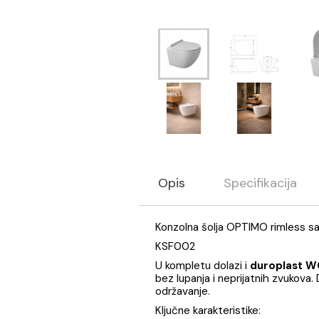
Opis
Specifikaci
Konzolna šolja OPTIMO rim
KSF002