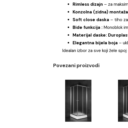
U kompletu dolazi i
duropl
bez lupanja i neprijatnih z
održavanje.
Ključne karakteristike:
Rimless dizajn
– za m
Konzolna (zidna) m
Soft close daska
– 
Bide funkcija :
Monob
Materijal daske: Du
Elegantna bijela bo
Idealan izbor za sve koji ž
Povezani proizvodi