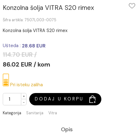
Konzolna šolja VITRA S20 rimex
Šifra artikla: 7507L003-0075
Konzolna šolja VITRA S20 rimex
Ušteda :
28.68 EUR
114.70 EUR /
86.02 EUR / kom
Pri isteku zaliha
+
DODAJ U KORPU
-