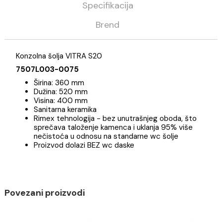
Kategorija
Sanitarija
Vitra
Opis
Specifikacija
Brend
Konzolna šolja VITRA S20
7507L003-0075
Širina: 360 mm
Dužina: 520 mm
Visina: 400 mm
Sanitarna keramika
Rimex tehnologija - bez unutrašnjeg oboda, što
sprečava taloženje kamenca i uklanja 95% više
nečistoća u odnosu na standarne wc šolje
Proizvod dolazi BEZ wc daske