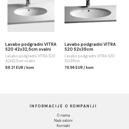
Dozvoli sve
Dozvoli izbor
Wc šolja VITRA S20 BTW
Lavabo podgradni VITRA
S20 47,5x30cm
Wc šolja VITRA S20 BTW - bez
Odbij
wc daske
Lavabo podgradni VITRA S20
47,5x30cm
112.82 EUR / kom
88.81 EUR / kom