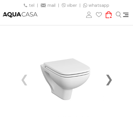
tel
|
mail
|
viber
|
whatsapp