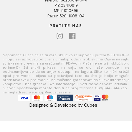
Kako kreirati korisnički nalog?
Reklamacije
Povraćaj sredstava
USLOVI KORIŠĆENJA
Opšti uslovi prodaje u internet prodavnici
Uslovi korišćenja internet prodavnice
Politika privatnosti i zaštita podataka
Politika kolačića
PLAĆANJE I ISPORUKA
Načini plaćanja
Načini isporuke
AQUA CASA
Radanovići bb,
85318 Kotor
webshop@aquacasa.me
Telefon: +38269644944
PIB:03410919
MB: 51010695