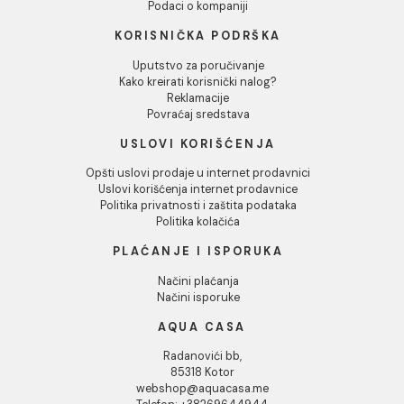
Lavabo podgradni VITRA
Lavabo podgradni VITRA
S20 42x32,5cm ovalni
S20 52x39cm
Lavabo podgradni VITRA S20
Lavabo podgradni VITRA S20
42x32,5cm ovalni
52x39cm
88.21 EUR / kom
76.96 EUR / kom
INFORMACIJE O KOMPANIJI
O nama
Naši saloni
Kontakt
Podaci o kompaniji
KORISNIČKA PODRŠKA
Uputstvo za poručivanje