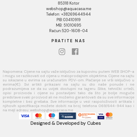
Uputstvo za poručivanje
Kako kreirati korisnički nalog?
Reklamacije
Povraćaj sredstava
USLOVI KORIŠĆENJA
Opšti uslovi prodaje u internet prodavnici
Uslovi korišćenja internet prodavnice
Politika privatnosti i zaštita podataka
Politika kolačića
PLAĆANJE I ISPORUKA
Načini plaćanja
Načini isporuke
AQUA CASA
Radanovići bb,
85318 Kotor
webshop@aquacasa.me