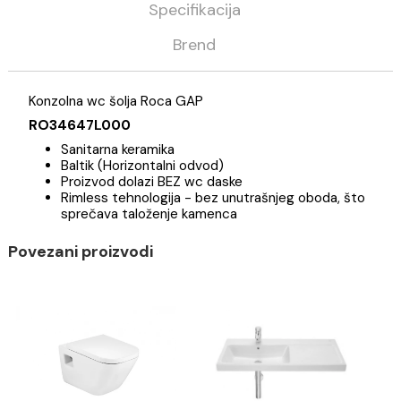
Kategorija
Sanitarija
Roca
Opis
Specifikacija
Brend
Konzolna wc šolja Roca GAP
RO34647L000
Sanitarna keramika
Baltik (Horizontalni odvod)
Proizvod dolazi BEZ wc daske
Rimless tehnologija - bez unutrašnjeg oboda, št
sprečava taloženje kamenca
Povezani proizvodi