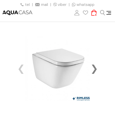
tel
|
mail
|
viber
|
whatsapp