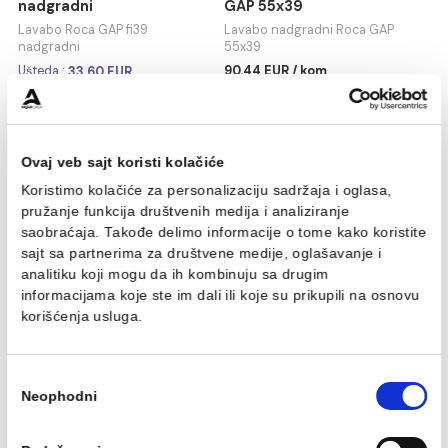
Lavabo Roca GAP fi39
Lavabo nadgradni Roca
nadgradni
GAP 55x39
Lavabo Roca GAP fi39
Lavabo nadgradni Roca GAP
nadgradni
55x39
90.44 EUR / kom
Ušteda :
33.60 EUR
111.99 EUR / kom
78.39 EUR / kom
Ovaj veb sajt koristi kolačiće
Koristimo kolačiće za personalizaciju sadržaja i oglasa,
pružanje funkcija društvenih medija i analiziranje