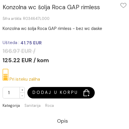
Konzolna wc šolja Roca GAP rimless
Šifra artikla: RO34647L000
Konzolna wc šolja Roca GAP rimless - bez wc daske
Ušteda :
41.75 EUR
166.97 EUR /
125.22 EUR / kom
Pri isteku zaliha
+
DODAJ U KORPU
-