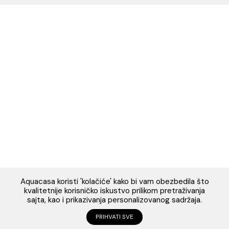
Telefon: +38269644944
PIB:03410919
MB: 51010695
Račun:520-1608-04
PRATITE NAS
Napomena: Cijene na sajtu važe isključivo za kupovinu putem WEB 
i mogu se razlikovati od cijena u maloprodajnim objektima. Cijene n
su iskazane u evrima sa uračunatim PDV-om. Plaćanje se vrši isklju
evrima(€). Svi artikli prikazani na sajtu su dio naše ponud
podrazumijeva se da su uvijek dostupni na lageru. Slike, tehnički 
opisi proizvoda i cijene su postavljeni tako da što je bolje 
predstave svaki proizvod ali ne možemo garantovati da su sve infor
kompletne i bez grešaka. Sve informacije u vezi raspoloživosti art
njihovih specifikacija možete dobiti na broj telefona 069/644-944
na mejl adresu: webshop@aquacasa.me
Designed & Developed by Cubes