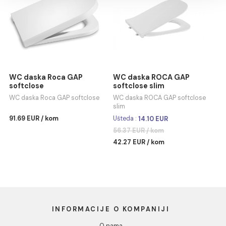
Pokaži detalje
Lavabo ROCA THE GAP
Bide konzolni Roca GAP 
60X39 nadgradni
skrivenim kačenjem - be
Dozvoli sve
poklopca
Lavabo ROCA THE GAP 60X39
nadgradni
Bide konzolni Roca GAP sa
Dozvoli izbor
skrivenim kačenjem - bez
Ušteda :
69.11 EUR
poklopca
Ušteda :
72.84 EUR
197.44 EUR / kom
242.82 EUR / kom
Odbij
128.33 EUR / kom
169.98 EUR / kom