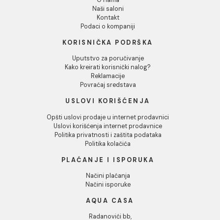
WC daska Roca GAP
WC daska ROCA GAP
softclose
softclose slim
WC daska Roca GAP softclose
WC daska ROCA GAP softclos
slim
91.69 EUR / kom
Ušteda :
14.10 EUR
56.37 EUR / kom
42.27 EUR / kom
INFORMACIJE O KOMPANIJI
O nama
Naši saloni
Kontakt
Podaci o kompaniji
KORISNIČKA PODRŠKA