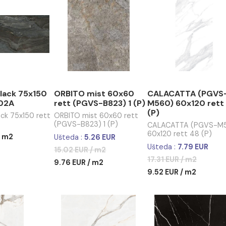
cm
idna primjena)
MO black 75x150
ORBITO mist 60x60
CALACA
t 231202A
rett (PGVS-B823) 1 (P)
M560) 6
(P)
O black 75x150 rett
ORBITO mist 60x60 rett
202A
(PGVS-B823) 1 (P)
CALACAT
60x120 re