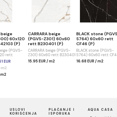
3 EUR / m2
Ušteda :
5.26 EUR
Ušteda :
15.02 EUR / m2
17.31 EUR
9.76 EUR / m2
9.52 EUR
RARA beige
CARRARA beige
BLACK s
VS-Z300) 60x120
(PGVS-Z301) 60x60
S764) 6
t S23042103 (P)
rett B230401 (P)
CF46 (P
RARA beige (PGVS-
CARRARA beige (PGVS-
BLACK st
) 60x120 rett
Z301) 60x60 rett B230401
S764) 60