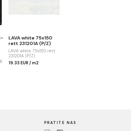
15.02 EUR / m2
7.79 EUR
 / m2
 / m2
tone (PGVS-
LAVA white 75x150
0x60 rett
rett 231201A (P/Z)
)
LAVA white 75x150 rett
231201A (P/Z)
one (PGVS-
x60 rett CF46
19.33 EUR / m2