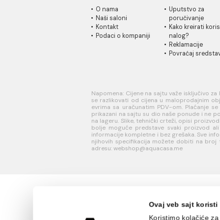
S230
Ušteda :
7.37 EUR
Ušte
16.37 EUR / m2
18.9
9.00 EUR / m2
10.4
INFORMACIJE O
KORISN
KOMPANIJI
PODRŠK
O nama
Uputstvo
Naši saloni
poručivan
Kontakt
Kako kreir
Podaci o kompaniji
nalog?
Reklamaci
Povraćaj 