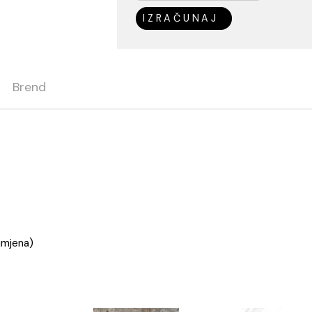
Cijena / paket:
Potreban broj kvadrata:
IZRAČUNAJ
ja
Brend