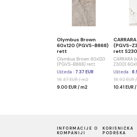
19.29 EUR / m2
19.3
Olymbus Brown
CAR
60x120 (PGVS-B868)
(PG
rett
ret
Olymbus Brown 60x120
CAR
(PGVS-B868) rett
Z300