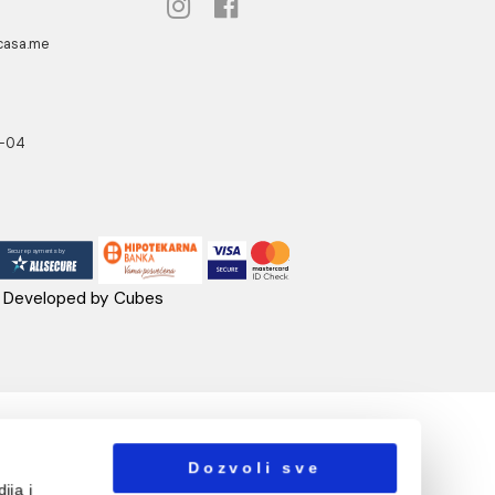
R / m2
UA CASA
PRATITE NAS
danovići bb,
318 Kotor
ebshop@aquacasa.me
lefon:
38269644944
B:03410919
: 51010695
ačun:520-1608-04