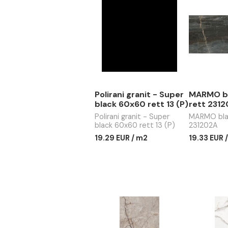
Dimenzije: 60 x 120 
Univerzalne (podna/z
Povezani proizvodi
Polirani granit - Super
MAR
black 60x60 rett 13 (P)
ret
Polirani granit - Super
MARM
black 60x60 rett 13 (P)
231