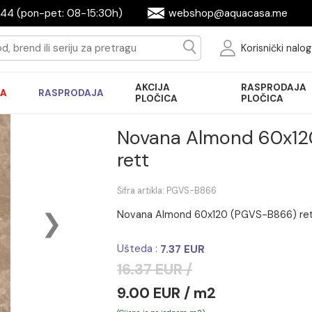
9644944 (pon-pet: 08-15:30h)
webshop@aqua
Ko
AKCIJA
R
AKCIJA
RASPRODAJA
PLOČICA
P
Novana Almon
rett
Šifra artikla: PGVS-B866
Novana Almond 60x120 (PG
Ušteda :
7.37 EUR
16.37 EUR /