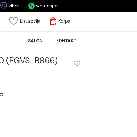
casa.me
viber
whatsapp
risnički nalog
Lista želja
Korpa
ASPRODAJA
SALON
KONTAKT
LOČICA
d 60x120 (PGVS-B866)
VS-B866) rett