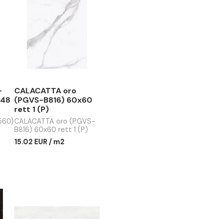
TTA (PGVS-
CALACATTA oro
0x120 rett 48
(PGVS-B816) 60x60
rett 1 (P)
TA (PGVS-M560)
CALACATTA oro (PGVS-
tt 48 (P)
B816) 60x60 rett 1 (P)