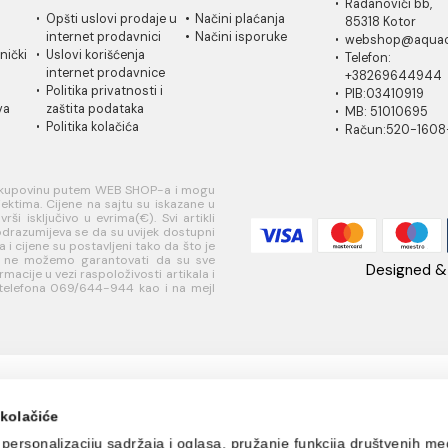
42103 (P)
(P)
(P)
15.95 EUR / m2
16.68 EU
da :
8.51 EUR
2 EUR / m2
1 EUR / m2
IČKA
USLOVI
PLAĆANJE I
AQ
A
KORIŠĆENJA
ISPORUKA
Ra
 za
Opšti uslovi prodaje u
Načini plaćanja
85
je
internet prodavnici
Načini isporuke
w
ati korisnički
Uslovi korišćenja
Te
internet prodavnice
+
je
Politika privatnosti i
PI
sredstava
zaštita podataka
MB
Politika kolačića
R