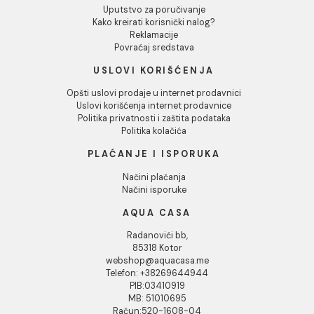
Tuš kabina ATLAS PRO 100x90
Tuš kabina ATLAS PRO 100x70
Chrome
mat crna
274.52 EUR / kom
215.89 EUR / kom
INFORMACIJE O KOMPANIJI
O nama
Naši saloni
Kontakt
Podaci o kompaniji
KORISNIČKA PODRŠKA
Uputstvo za poručivanje
Kako kreirati korisnički nalog?
Reklamacije
Povraćaj sredstava