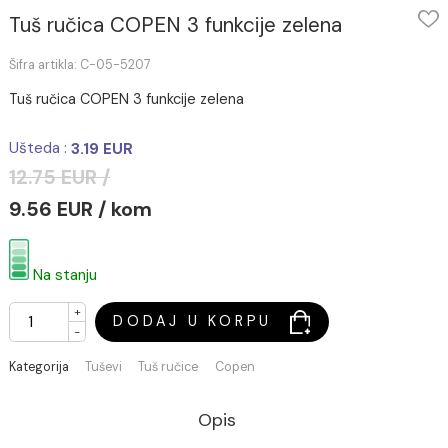
Tuš ručica COPEN 3 funkcije zelena
Šifra artikla: C-05-5207
Tuš ručica COPEN 3 funkcije zelena
Ušteda :
3.19 EUR
12.75 EUR /
9.56 EUR / kom
Na stanju
+
DODAJ U KORPU
-