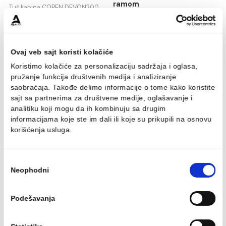
Tuš kabina COPEN
Tuš kabina COPEN
DEVON200 R80x200cm
DEVON200
staklo 6mm providno sa
80x80x200cm staklo
tankim ramom
6mm providno sa tanki
ramom
Tuš kabina COPEN DEVON200
R80x200cm staklo 6mm
Tuš kabina COPEN DEVON200
providno sa tankim ramom
80x80x200cm staklo 6mm
415.29 EUR / kom
providno sa tankim ramom
404.89 EUR / kom
Ovaj veb sajt koristi kolačiće
Koristimo kolačiće za personalizaciju sadržaja i oglasa,
pružanje funkcija društvenih medija i analiziranje
saobraćaja. Takođe delimo informacije o tome kako koris
sajt sa partnerima za društvene medije, oglašavanje i
analitiku koji mogu da ih kombinuju sa drugim