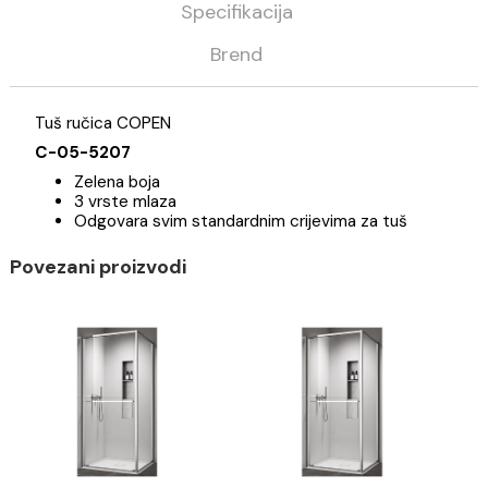
Kategorija
Tuševi
Tuš ručice
Copen
Opis
Specifikacija
Brend
Tuš ručica COPEN
C-05-5207
Zelena boja
3 vrste mlaza
Odgovara svim standardnim crijevima za tuš
Povezani proizvodi