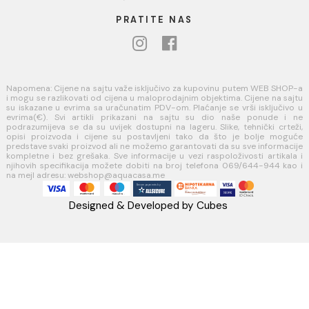
USLOVI KORIŠĆENJA
Opšti uslovi prodaje u internet prodavnici
Uslovi korišćenja internet prodavnice
Politika privatnosti i zaštita podataka
Politika kolačića
PLAĆANJE I ISPORUKA
Načini plaćanja
Načini isporuke
AQUA CASA
Radanovići bb,
85318 Kotor
webshop@aquacasa.me
Telefon: +38269644944
PIB:03410919
MB: 51010695
Račun:520-1608-04
PRATITE NAS