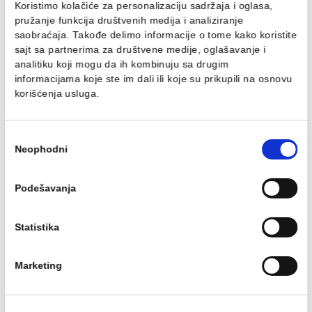
Walk-in COPEN MONTE
Walk-in COPEN MONTE
800x2000 8mm staklo.
1000x2000 8mm staklo
mat crni
mat crni
Walk-in COPEN MONTE
Walk-in COPEN MONTE
800x2000 8mm staklo. mat
1000x2000 8mm staklo. mat
crni
crni
116.19 EUR / kom
132.60 EUR / kom
Ovaj veb sajt koristi kolačiće
Koristimo kolačiće za personalizaciju sadržaja i oglasa,
pružanje funkcija društvenih medija i analiziranje
saobraćaja. Takođe delimo informacije o tome kako koris
sajt sa partnerima za društvene medije, oglašavanje i
analitiku koji mogu da ih kombinuju sa drugim
Walk-in COPEN MONTE
Walk-in COPEN MONTE
informacijama koje ste im dali ili koje su prikupili na osn
1100x2000 8mm staklo.
700x2000 8mm staklo.
korišćenja usluga.
mat crni
mat crni
Walk-in COPEN MONTE
Walk-in COPEN MONTE