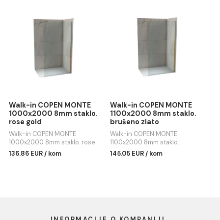
Odbij
Walk-in COPEN MONTE
Walk-in COPEN MONTE
1400X2000 8mm staklo
1000x2000 8mm staklo
chrome
brušeno zlato
Walk-in COPEN MONTE
Walk-in COPEN MONTE
1400X2000 8mm staklo
1000x2000 8mm staklo.
chrome
brušeno zlato
161.49 EUR / kom
136.86 EUR / kom