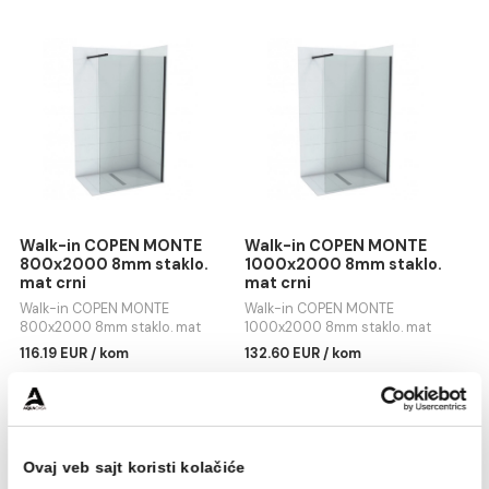
Visok nivo bezbjednosti
zahvaljujući kaljenom
sigurnosnom staklu
Elegantni detalji u gunmetal boji
unose toplin
i luksuznu notu u prostor
Pogodan za
ugradnju na pločice ili tuš kadu
Idealan za mala i velika kupatila – štedi prostor i
omogućava slobodno kretanje
Povezani proizvodi