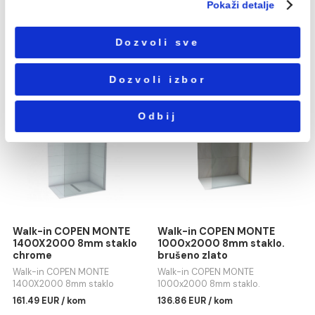
1100x2000 8mm staklo. mat
700x2000 8mm staklo. mat
Избор
crni
crni
140.79 EUR / kom
108.82 EUR / kom
Neophodni
сагласности
Podešavanja
Statistika
Marketing
Walk-in COPEN MONTE
Walk-in COPEN MONTE
Pokaži detalje
900x2000 8mm staklo.
1100X2000 8mm staklo
mat crni
Walk-in COPEN MONTE
Walk-in COPEN MONTE
1100X2000 8mm staklo
Dozvoli sve
900x2000 8mm staklo. mat
136.86 EUR / kom
crni
124.38 EUR / kom
Dozvoli izbor