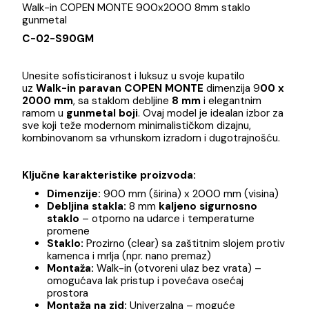
Brend
Walk-in COPEN MONTE 900x2000 8mm staklo
gunmetal
C-02-S90GM
Unesite sofisticiranost i luksuz u svoje kupatilo
uz
Walk-in paravan COPEN MONTE
dimenzija 9
00
2000 mm
, sa staklom debljine
8 mm
i elegantnim
ramom u
gunmetal boji
. Ovaj model je idealan izbor 
sve koji teže modernom minimalističkom dizajnu,
kombinovanom sa vrhunskom izradom i dugotrajnošću
Ključne karakteristike proizvoda:
Dimenzije:
900 mm (širina) x 2000 mm (visina
Debljina stakla:
8 mm
kaljeno sigurnosno