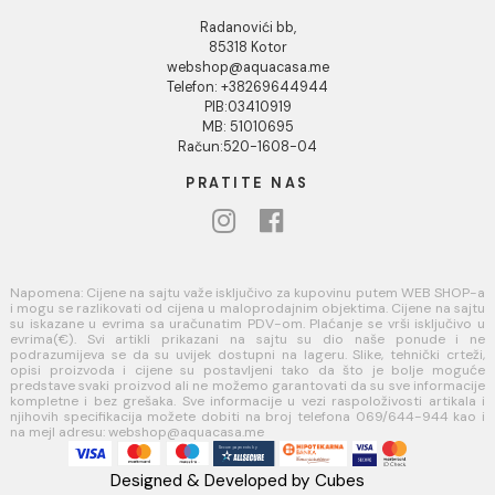
Naši saloni
Kontakt
Podaci o kompaniji
KORISNIČKA PODRŠKA
Uputstvo za poručivanje
Kako kreirati korisnički nalog?
Reklamacije
Povraćaj sredstava
USLOVI KORIŠĆENJA
Opšti uslovi prodaje u internet prodavnici
Uslovi korišćenja internet prodavnice
Politika privatnosti i zaštita podataka
Politika kolačića
PLAĆANJE I ISPORUKA
Načini plaćanja
Načini isporuke
AQUA CASA