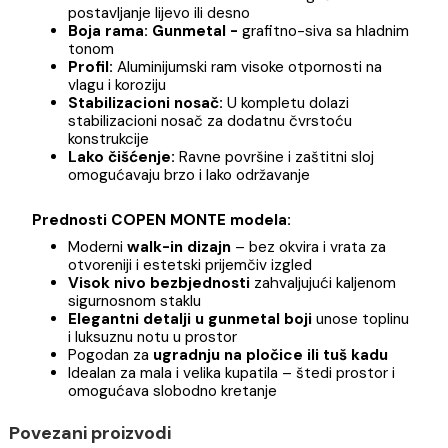
staklo
– otporno na udarce i temperaturne
promene
Staklo:
Prozirno (clear) sa zaštitnim slojem prot
kamenca i mrlja (npr. nano premaz)
Montaža:
Walk-in (otvoreni ulaz bez vrata) –
omogućava lak pristup i povećava osećaj
prostora
Montaža na zid:
Univerzalna – moguće
postavljanje lijevo ili desno
Boja rama:
Gunmetal -
grafitno-siva sa hladni
tonom
Profil:
Aluminijumski ram visoke otpornosti na
vlagu i koroziju
Stabilizacioni nosač:
U kompletu dolazi
stabilizacioni nosač za dodatnu čvrstoću
konstrukcije
Lako čišćenje:
Ravne površine i zaštitni sloj
omogućavaju brzo i lako održavanje
Prednosti COPEN MONTE modela:
Moderni
walk-in dizajn
– bez okvira i vrata za
otvoreniji i estetski prijemčiv izgled