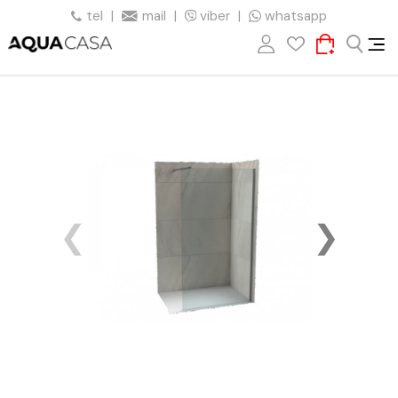
tel
|
mail
|
viber
|
whatsapp