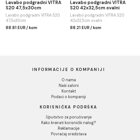
Konzolna šolja VITRA S20
Wc šolja VITRA S20 BTW - bez
Dozvoli izbor
wc daske
106.81 EUR / kom
112.82 EUR / kom
Odbij
Lavabo podgradni VITRA
Lavabo podgradni VITRA
S20 47,5x30cm
S20 42x32,5cm ovalni
Lavabo podgradni VITRA S20
Lavabo podgradni VITRA S20
47,5x30cm
42x32,5cm ovalni
88.81 EUR / kom
88.21 EUR / kom