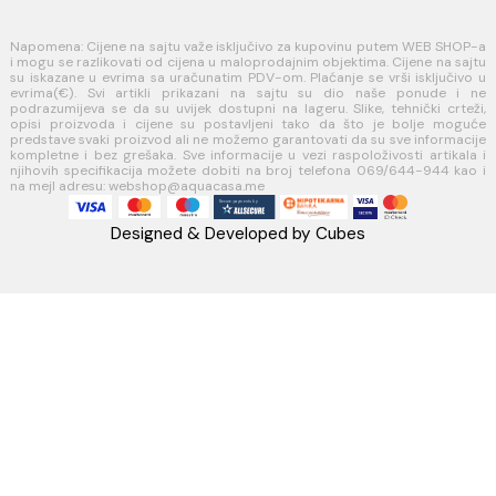
Politika kolačića
PLAĆANJE I ISPORUKA
Načini plaćanja
Načini isporuke
AQUA CASA
Radanovići bb,
85318 Kotor
webshop@aquacasa.me
Telefon: +38269644944
PIB:03410919
MB: 51010695
Račun:520-1608-04
PRATITE NAS
Napomena: Cijene na sajtu važe isključivo za kupovinu putem WEB 