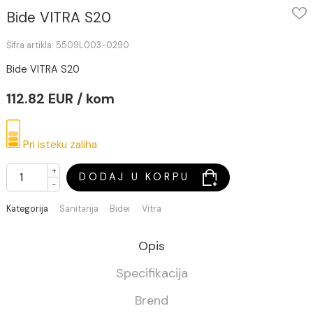
Bide VITRA S20
Šifra artikla: 5509L003-0290
Bide VITRA S20
112.82 EUR / kom
Pri isteku zaliha
+
DODAJ U KORPU
-
Kategorija
Sanitarija
Bidei
Vitra
Opis