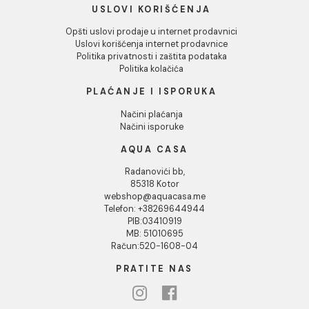
INFORMACIJE O KOMPANIJI
O nama
Naši saloni
Kontakt
Podaci o kompaniji
KORISNIČKA PODRŠKA
Uputstvo za poručivanje
Kako kreirati korisnički nalog?
Reklamacije
Povraćaj sredstava
USLOVI KORIŠĆENJA
Opšti uslovi prodaje u internet prodavnici
Uslovi korišćenja internet prodavnice
Politika privatnosti i zaštita podataka