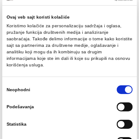
Konzolna šolja VITRA S20
Monoblok VITRA S20 sa
rimex
bide funkcijom sa
duroplast wc daskom
Konzolna šolja VITRA S20 rimex
vario BTW
Monoblok VITRA S20 sa bide
Ušteda :
28.68 EUR
funkcijom sa duroplast wc
114.70 EUR / kom
daskom vario BTW
267.17 EUR / kom
86.02 EUR / kom
Ovaj veb sajt koristi kolačiće
Koristimo kolačiće za personalizaciju sadržaja i oglasa,
pružanje funkcija društvenih medija i analiziranje
saobraćaja. Takođe delimo informacije o tome kako koris
sajt sa partnerima za društvene medije, oglašavanje i
analitiku koji mogu da ih kombinuju sa drugim
informacijama koje ste im dali ili koje su prikupili na osn
korišćenja usluga.