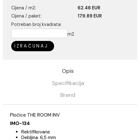
Kategorija
Pločice
Imola
Kalkulator potrošnje
Cijena / m2:
62.46 EUR
Cijena / paket:
179.89 EUR
Potreban broj kvadrata:
m2
IZRAČUNAJ
Opis
Specifikacija
Brend