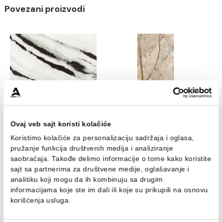
upotrebu i razblaživanje navedenim na pakovanju
proizvođača.
Za redovno održavanje koristite krpu od
mikrovlakana sa razblaženim rastvorom neutraln
deterdženta za pločice, kao što je Deterdžent Fi
Cleaner, dok za uklanjanje mrlja i odmašćivanje
preporučujemo Deterdžent Fila PS87 Pro.
Sredstva za čišćenje pogledajte
OVDE
.
Povezani proizvodi