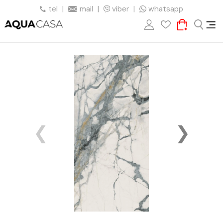
tel
|
mail
|
viber
|
whatsapp