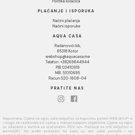
INFORMACIJE O KOMPANIJI
O nama
Naši saloni
Kontakt
Podaci o kompaniji
KORISNIČKA PODRŠKA
Uputstvo za poručivanje
Kako kreirati korisnički nalog?
Reklamacije
Povraćaj sredstava
USLOVI KORIŠĆENJA
Opšti uslovi prodaje u internet prodavnici
Uslovi korišćenja internet prodavnice
Politika privatnosti i zaštita podataka
Politika kolačića
PLAĆANJE I ISPORUKA