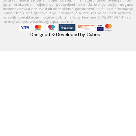
Načini plaćanja
Načini isporuke
AQUA CASA
Radanovići bb,
85318 Kotor
webshop@aquacasa.me
Telefon: +38269644944
PIB:03410919
MB: 51010695
Račun:520-1608-04
PRATITE NAS
Napomena: Cijene na sajtu važe isključivo za kupovinu putem WEB 
i mogu se razlikovati od cijena u maloprodajnim objektima. Cijene n
su iskazane u evrima sa uračunatim PDV-om. Plaćanje se vrši isklju
evrima(€). Svi artikli prikazani na sajtu su dio naše ponud