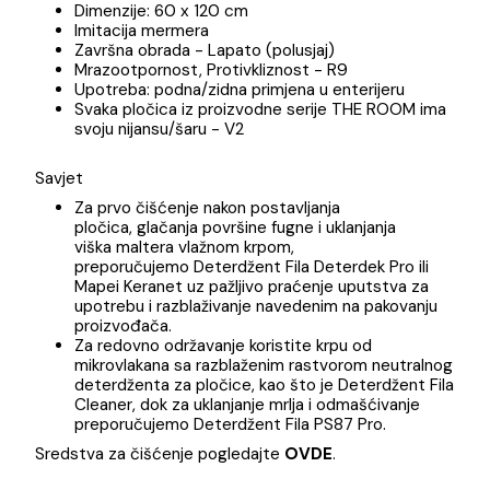
Pločice THE ROOM INV
IMO-134
Rektifikovane
Debljina: 6,5 mm
Dimenzije: 60 x 120 cm
Imitacija mermera
Završna obrada - Lapato (polusjaj)
Mrazootpornost, Protivkliznost - R9
Upotreba: podna/zidna primjena u enterijeru
Svaka pločica iz proizvodne serije THE ROOM im
svoju nijansu/šaru - V2
Savjet
Za prvo čišćenje nakon postavljanja
pločica, glačanja površine fugne i uklanjanja
viška maltera vlažnom krpom,
preporučujemo
Deterdžent Fila Deterdek Pro ili
Mapei Keranet uz pažljivo praćenje uputstva za