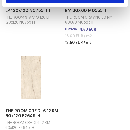
LP 120x120 M2555 HH
RM 120X120 M4655 HH
Marketing
THE ROOM BLA DA6 120 LP
THE ROOM INV WH6 120 RM
120x120 M2555 HH
120X120 M4655 HH
Pokaži detalje
Dozvoli sve
Dozvoli izbor
Odbij
THE ROOM STA VP6 120
THE ROOM GRA AN6 60
LP 120x120 N0755 HH
RM 60X60 M0555 II
THE ROOM STA VP6 120 LP
THE ROOM GRA AN6 60 RM
120x120 N0755 HH
60X60 M0555 II
Ušteda :
4.50 EUR
18.00 EUR / m2