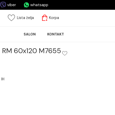
casa.me
viber
whatsapp
risnički nalog
Lista želja
Korpa
ASPRODAJA
SALON
KONTAKT
LOČICA
 PE6 12 RM 60x120 M7655
0x120 M7655 IH