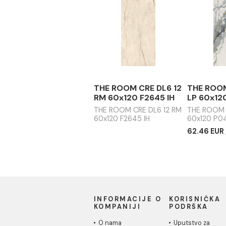
HH
THE ROOM PAN WH6 60
RM 60x60 M0555 II
THE 
120x
Ušteda :
4.50 EUR
18.00 EUR / m2
13.50 EUR / m2
THE ROOM CRE DL6 12
THE
RM 60x120 F2645 IH
LP 
THE ROOM CRE DL6 12 RM
THE 