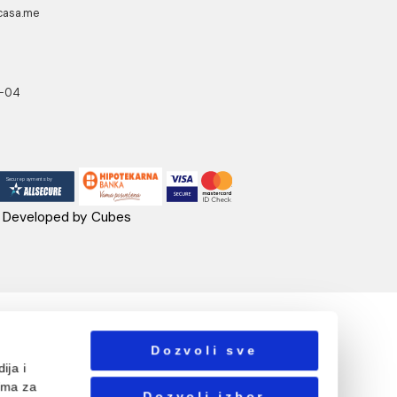
UA CASA
PRATITE NAS
danovići bb,
318 Kotor
ebshop@aquacasa.me
lefon:
38269644944
B:03410919
: 51010695
ačun:520-1608-04