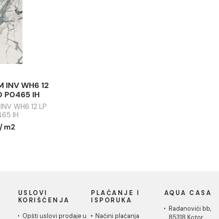
M4655 HH
HH
ROOM BLA DA6 120 LP
THE ROOM INV WH6 120
THE ROOM
120 M2555 HH
RM 120X120 M4655 HH
120x120 
 ROOM INV WH6 12
60x120 P0465 IH
ROOM INV WH6 12 LP