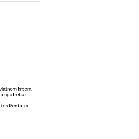
 viška maltera vlažnom krpom,
nje uputstva za upotrebu i