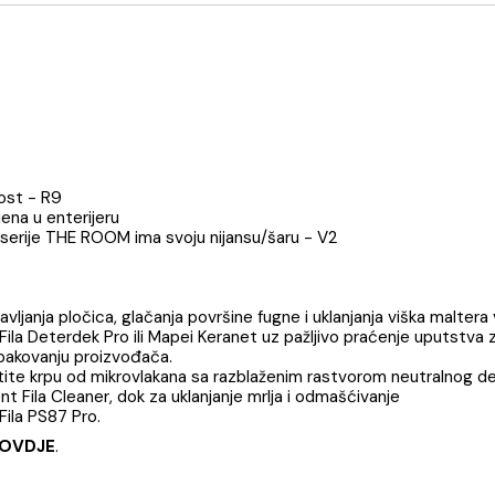
ja
Brend
cm
ivkliznost - R9
 primjena u enterijeru
zvodne serije THE ROOM ima svoju nijansu/šaru - V2
n postavljanja pločica, glačanja površine fugne i uklanjanja
džent Fila Deterdek Pro ili Mapei Keranet uz pažljivo praće