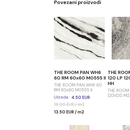
razblaživanje navede
Za redovno održavanj
pločice, kao što je De
preporučujemo Deterd
Sredstva za čišćenje pogl
Povezani proizvodi
THE ROOM PAN WH6
THE
60 RM 60x60 M0555 II
120