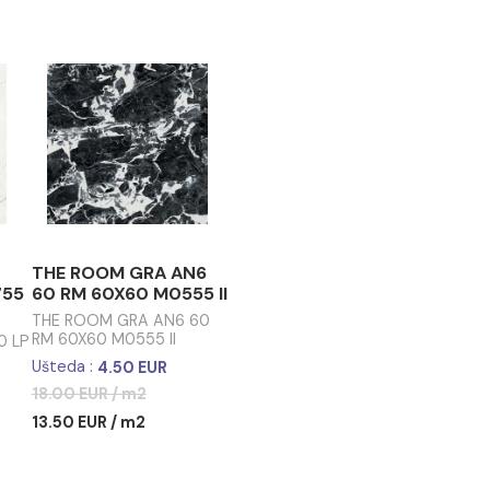
 neutralnog deterdženta za
e
OM STA VP6
THE ROOM GRA AN6
120x120 N0755
60 RM 60X60 M0555 II