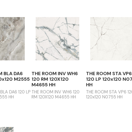
nim na pakovanju proizvođača.
e koristite krpu od mikrovlakana sa razblaženim rastvorom
terdžent Fila Cleaner, dok za uklanjanje mrlja i odmašćivanj
žent Fila PS87 Pro.
edajte
OVDJE
.
 ROOM BLA DA6
THE ROOM INV WH6
THE RO
 LP 120x120 M2555
120 RM 120X120
120 LP 