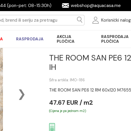
9644944 (pon-pet: 08-15:30h)
webshop@aqua
Ko
AKCIJA
R
AKCIJA
RASPRODAJA
PLOČICA
P
THE ROOM SAN
IH
Šifra artikla: IMO-186
THE ROOM SAN PE6 12 RM 6
47.67 EUR / m2
(Cijena je po jednom m2)