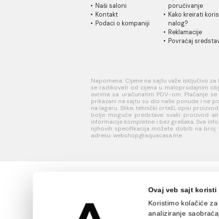
60x120 F2645 IH
60x1
62.4
INFORMACIJE O
KORISN
KOMPANIJI
PODRŠK
O nama
Uputstvo
Naši saloni
poručivan
Kontakt
Kako kreir
Podaci o kompaniji
nalog?
Reklamaci
Povraćaj 
Napomena: Cijene na sajtu važe iskl
se razlikovati od cijena u maloproda