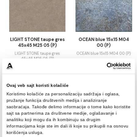
30x90 rett P03 03 (Z)
rett M05 03 (P)
29.54 EUR / m2
Cijena na upit
KALKULATOR
KALKULATOR
LIGHT STONE taupe gres
OCEAN blue 15x15 
45x45 M25 05 (P)
00 (P)
LIGHT STONE taupe gres
OCEAN blue 15x15 M04 00
45x45 M25 05 (P)
Cijena na upit
50.53 EUR / m2