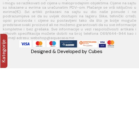
Politika kolačića
PLAĆANJE I ISPORUKA
Načini plaćanja
Načini isporuke
AQUA CASA
Radanovići bb,
85318 Kotor
webshop@aquacasa.me
Telefon: +38269644944
PIB:03410919
MB: 51010695
Račun:520-1608-04
PRATITE NAS
Napomena: Cijene na sajtu važe isključivo za kupovinu putem WEB 