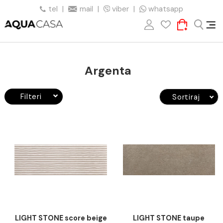
tel
|
mail
|
viber
|
whatsapp
Argenta
Filteri
Sortiraj