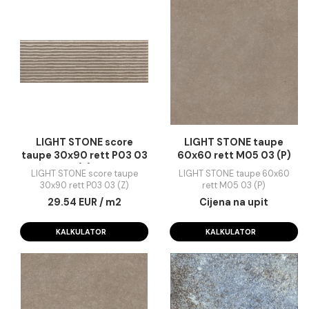
LIGHT STONE beige 30x90 rett
LIGHT STONE beige 60x60
NJ5 44 (Z)
M05 03 . (P)
27.61 EUR / m2
25.54 EUR / m2
KALKULATOR
KALKULATOR
LIGHT STONE score
LIGHT STONE taup
taupe 30x90 rett P03 03
60x60 rett M05 03 
(Z)
LIGHT STONE score taupe
LIGHT STONE taupe 60