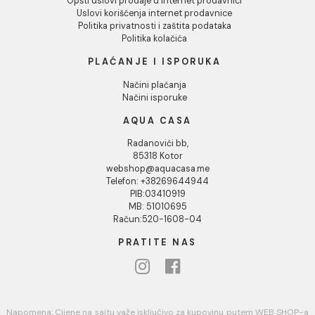
1
INFORMACIJE O KOMPANIJI
O nama
Naši saloni
Kontakt
Podaci o kompaniji
KORISNIČKA PODRŠKA
Uputstvo za poručivanje
Kako kreirati korisnički nalog?
Reklamacije
Povraćaj sredstava
USLOVI KORIŠĆENJA
Opšti uslovi prodaje u internet prodavnici
Uslovi korišćenja internet prodavnice
Politika privatnosti i zaštita podataka