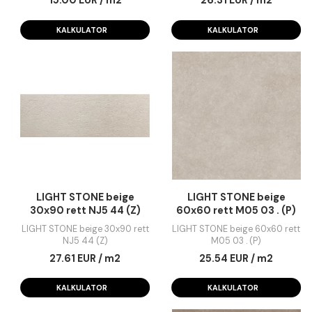
COPENHAGEN canella
COPENHAGEN cre
20x120 M01 03 rett (P)
20x120 M01 03 rett 
COPENHAGEN canella 20x120
COPENHAGEN cream 20x
M01 03 rett (P)
M01 03 rett (P)
15.00 EUR / m2
26.31 EUR / m2
KALKULATOR
KALKULATOR
LIGHT STONE beige
LIGHT STONE beig
30x90 rett NJ5 44 (Z)
60x60 rett M05 03 . 