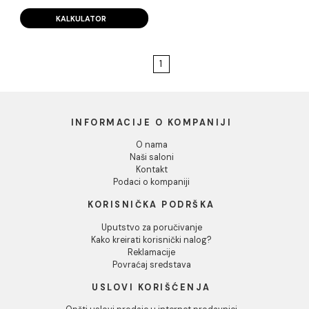
TERMA white matt
60x60 rett M03 03 (P)
TERMA white matt 60x60 rett
M03 03 (P)
14.00 EUR / m2
KALKULATOR