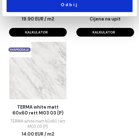
KALKULATOR
KALKULATOR
Marketing
Pokaži detalje
Dozvoli sve
Dozvoli izbor
TERMA White 40x120 (Z)
STORM wall crea
40x120 P05 03 (Z
Odbij
TERMA White 40x120 (Z)
STORM wall cream 40x12
03 (Z)
19.90 EUR / m2
Cijena na upit
KALKULATOR
KALKULATOR