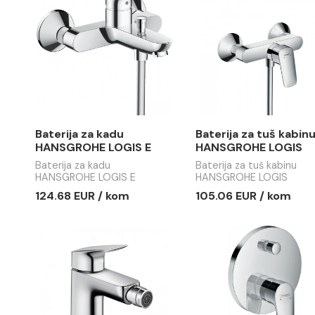
HANSGROHE LOGIS E 70
HANSGROH
Baterija za lavabo
Visoka bate
HANSGROHE LOGIS E 70
HANSGROHE
85.34 EUR / kom
201.69 EU
Baterija za kadu
Baterija z
HANSGROHE LOGIS E
HANSGRO
Baterija za kadu
Baterija za 
HANSGROHE LOGIS E
HANSGROHE