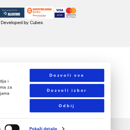
UA CASA
PRATITE NAS
danovići bb,
318 Kotor
ebshop@aquacasa.me
lefon:
38269644944
B:03410919
: 51010695
ačun:520-1608-04
Designed & Developed by Cubes