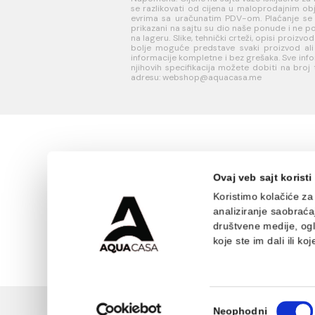
INFORMACIJE O
KORISN
KOMPANIJI
PODRŠK
O nama
Uputstvo
Naši saloni
poručivan
Kontakt
Kako kreir
Podaci o kompaniji
nalog?
Reklamaci
Povraćaj 
Napomena: Cijene na sajtu važe iskl
se razlikovati od cijena u maloproda
evrima sa uračunatim PDV-om. Plaćanj
prikazani na sajtu su dio naše ponud
na lageru. Slike, tehnički crteži, opisi
bolje moguće predstave svaki proi
informacije kompletne i bez grešaka. S
njihovih specifikacija možete dobit
adresu: webshop@aquacasa.me