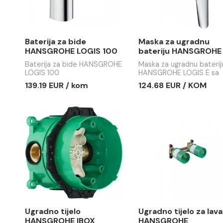
124.68 EUR / kom
105.06 EU
Baterija za bide
Maska za
HANSGROHE LOGIS 100
bateriju
LOGIS E s
Baterija za bide HANSGROHE
Maska za ug
prebaciv
LOGIS 100
HANSGROHE
prebaciva
139.19 EUR / kom
124.68 EU