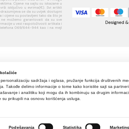
IČKA
USLOVI
PLAĆANJE I
AQ
A
KORIŠĆENJA
ISPORUKA
Ra
 za
Opšti uslovi prodaje u
Načini plaćanja
85
je
internet prodavnici
Načini isporuke
w
ati korisnički
Uslovi korišćenja
Te
internet prodavnice
+
je
Politika privatnosti i
PI
sredstava
zaštita podataka
MB
Politika kolačića
R
jučivo za kupovinu putem WEB SHOP-a i mogu
jnim objektima. Cijene na sajtu su iskazane u
e se vrši isključivo u evrima(€). Svi artikli
e i ne podrazumijeva se da su uvijek dostupni
 proizvoda i cijene su postavljeni tako da što je
zvod ali ne možemo garantovati da su sve
ve informacije u vezi raspoloživosti artikala i
i na broj telefona 069/644-944 kao i na mejl