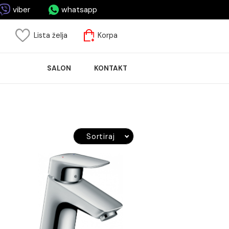
asa.me
viber
whatsapp
risnički nalog
Lista želja
Korpa
ASPRODAJA
SALON
KONTAKT
LOČICA
Sortiraj