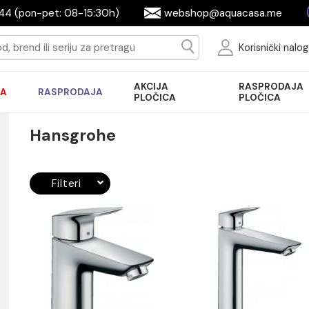
644944 (pon-pet: 08-15:30h)
webshop@aquac
Ko
AKCIJA
R
AKCIJA
RASPRODAJA
PLOČICA
P
Hansgrohe
Filteri