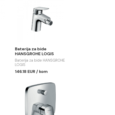
E LOGIS 210
HANSGROHE LOGIS
rija za lavabo
Baterija za kadu
 LOGIS 210
HANSGROHE LOGIS
R / kom
139.19 EUR / kom
a tuš kabinu
Baterija za bide
HE LOGIS
HANSGROHE LOGIS
tuš kabinu
Baterija za bide HANSGROHE
 LOGIS
LOGIS