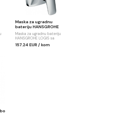
R / kom
146.18 EUR / kom
 ugradnu
Maska za ugradnu
 HANSGROHE
bateriju HANSGROHE
a
LOGIS sa prebacivačem
radnu bateriju
Maska za ugradnu bateriju
ačem
 LOGIS E sa
HANSGROHE LOGIS sa
čem
prebacivačem
R / KOM
157.24 EUR / kom